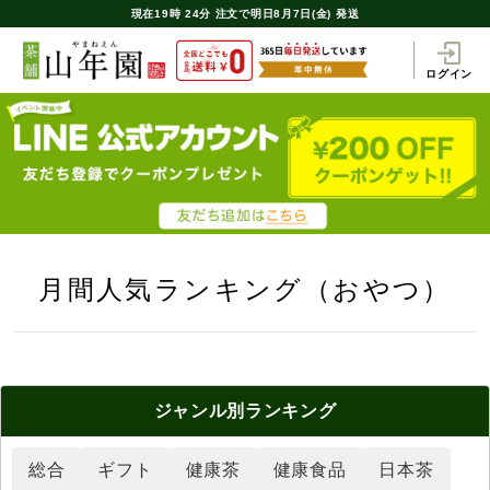
現在
19時
24分
注文で
明日8月7日(金) 発送
ログイン
月間人気ランキング（おやつ）
ジャンル別
ランキング
総合
ギフト
健康茶
健康食品
日本茶