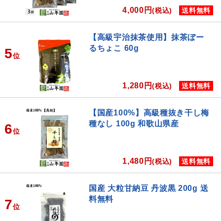
4,000円
(税込)
送料無料
【高級宇治抹茶使用】抹茶ぼー
るちょこ 60g
5
位
1,280円
(税込)
送料無料
【国産100%】高級種抜き干し梅
種なし 100g 和歌山県産
6
位
1,480円
(税込)
送料無料
国産 大粒甘納豆 丹波黒 200g 送
料無料
7
位