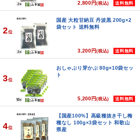
2,800円
(税込)
送料無料
国産 大粒甘納豆 丹波黒 200g×2
袋セット 送料無料
2
位
3,200円
(税込)
送料無料
おしゃぶり芽かぶ 80g×10袋セッ
ト
3
位
5,200円
(税込)
送料無料
【国産100%】高級種抜き干し梅
種なし 100g×3袋セット 和歌山
4
位
県産