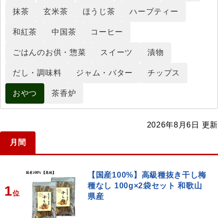
抹茶
玄米茶
ほうじ茶
ハーブティー
和紅茶
中国茶
コーヒー
ごはんのお供・惣菜
スイーツ
漬物
だし・調味料
ジャム・バター
チップス
おやつ
茶香炉
2026年8月6日 更新
月間
【国産100%】高級種抜き干し梅
種なし 100g×2袋セット 和歌山
1
位
県産