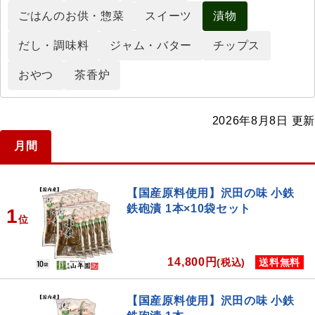
ごはんのお供・惣菜
スイーツ
漬物
だし・調味料
ジャム・バター
チップス
おやつ
茶香炉
2026年8月8日 更新
月間
【国産原料使用】沢田の味 小鉄
鉄砲漬 1本×10袋セット
1
位
14,800円
(税込)
送料無料
【国産原料使用】沢田の味 小鉄