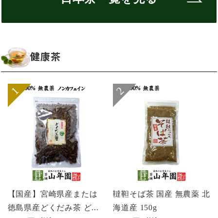
健康茶
【国産】宮崎県産または
韃靼そば茶 国産 無農薬 北
徳島県産どくだみ茶 ど...
海道産 150g