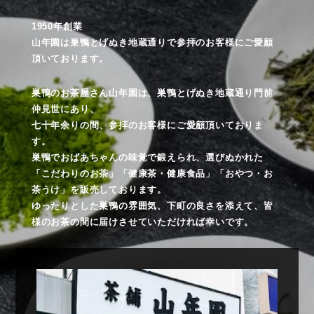
1950年創業
山年園は巣鴨とげぬき地蔵通りで参拝のお客様にご愛顧
頂いております。
巣鴨のお茶屋さん山年園は、巣鴨とげぬき地蔵通り門前
仲見世にあり、
七十年余りの間、参拝のお客様にご愛顧頂いておりま
す。
巣鴨でおばあちゃんの味覚で鍛えられ、選びぬかれた
「こだわりのお茶」「健康茶・健康食品」「おやつ・お
茶うけ」を販売しております。
ゆったりとした巣鴨の雰囲気、下町の良さを添えて、皆
様のお茶の間に届けさせていただければ幸いです。