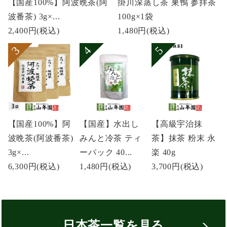
【国産100%】阿波晩茶(阿
掛川深蒸し茶 巣鴨 参拝茶
波番茶) 3g×...
100g×1袋
2,400円
(税込)
1,480円
(税込)
【国産100%】阿
【国産】水出し
【高級宇治抹
波晩茶(阿波番茶)
みんと冷茶 ティ
茶】抹茶 粉末 永
3g×...
ーパック 40...
楽 40g
6,300円
(税込)
1,480円
(税込)
3,700円
(税込)
日本茶一覧を見る