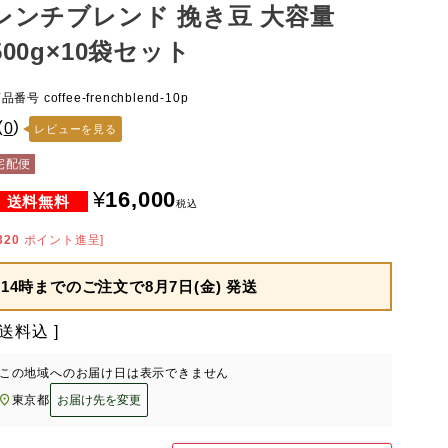
レンチブレンド 挽き豆 大容量
500g×10袋セット
商品番号
coffee-frenchblend-10p
（
0
）
レビューを見る
宅配便
¥
16,000
税込
320
ポイント進呈]
14時までのご注文で
8月7日(金) 発送
送料込
この地域へのお届け日は表示できません
東京都
お届け先を変更