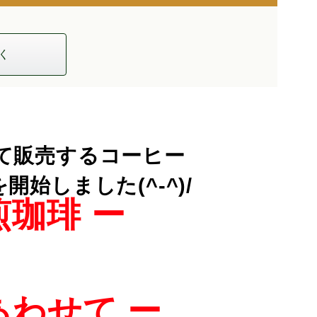
く
て販売するコーヒー
始しました(^-^)/
煎珈琲 ー
あわせて ー