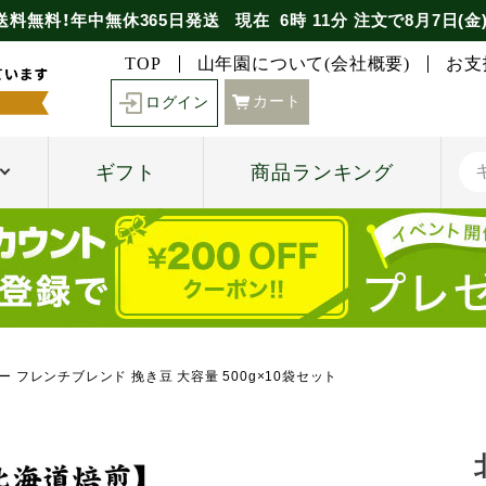
送料無料！年中無休365日発送
現在
6時
11分
注文で
8月7日(金
TOP
山年園について(会社概要)
お支
カート
ログイン
ギフト
商品ランキング
 フレンチブレンド 挽き豆 大容量 500g×10袋セット