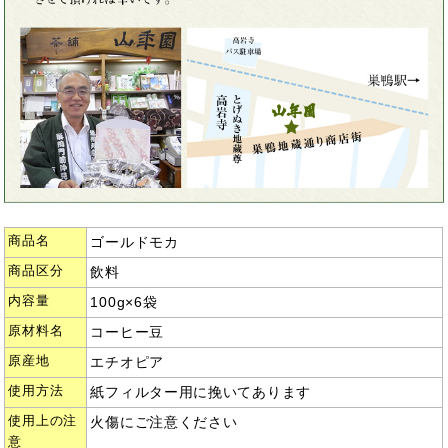
商品名
ゴールドモカ
商品区分
飲料
内容量
100g×6袋
原材料名
コーヒー豆
原産地
エチオピア
使用方法
紙フィルター用に挽いてあります
使用上の注
火傷にご注意ください
意