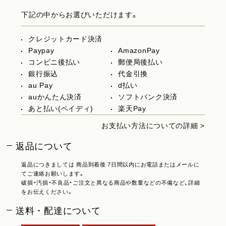
下記の中からお選びいただけます。
クレジットカード決済
Paypay
AmazonPay
コンビニ後払い
郵便局後払い
銀行振込
代金引換
au Pay
d払い
auかんたん決済
ソフトバンク決済
あと払い(ペイディ)
楽天Pay
お支払い方法についての詳細 >
返品について
返品につきましては 商品到着後 7日間以内にお電話またはメールに
てご連絡お願いします。
破損・汚損・不良品・ご注文と異なる商品や数量などの不備など、詳細
をお伝えください。
送料・配達について