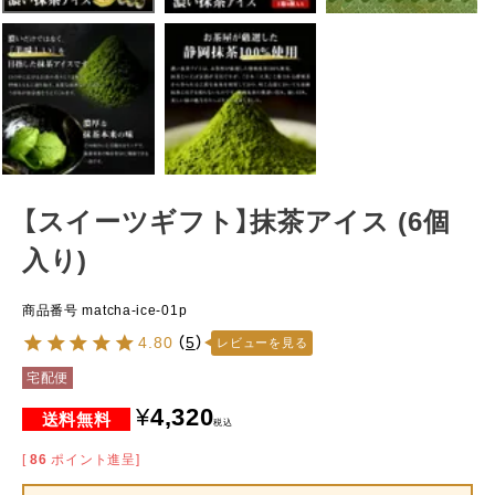
【スイーツギフト】抹茶アイス (6個
入り)
商品番号
matcha-ice-01p
4.80
（
5
）
レビューを見る
宅配便
¥
4,320
税込
[
86
ポイント進呈]