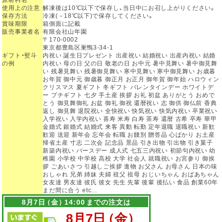
使用上の注意
解凍後は10℃以下で保存し、当日中にお召し上がりください。
保存方法
冷凍(－18℃以下)で保存してください。
賞味期限
箱側面に記載
販売事業者名
有限会社山年園
〒170-0002
東京都豊島区巣鴨3-34-1
ギフト・熨斗
内祝い 誕生日プレゼント 出産祝い 結婚祝い 出産内祝い 結婚
の例
内祝い 母の日 父の日 敬老の日 お中元 暑中見舞い 暑中御見舞
い 残暑見舞い 残暑御見舞い 寒中見舞い 寒中御見舞い お歳暮
お年賀 御中元 御歳暮 御正月 お正月 御年賀 御年始 ハロウィン
クリスマス 夏ギフト 冬ギフト バレンタインデー ホワイトデ
ー プチギフト 七夕 手土産 挨拶 お礼 初盆 ありがとう おめで
とう 御見舞御礼 お盆 御礼 御祝 還暦祝い 志 御供 御仏前 香典
返し 御見舞 退院祝い 全快祝い 快気祝い 快気内祝い 卒業祝い
入学祝い 入学内祝い 喜寿 米寿 白寿 茶寿 還暦 古希 卒寿 華甲
金婚式 銀婚式 結婚式 来客 異動 転勤 定年退職 退職祝い 新歓
歓迎 送迎 新年会 忘年会 転職 お餞別 贈答品 心ばかり お土産
帰省土産 寸志 二次会 記念品 景品 引き出物 引出物 引き菓子
新築内祝い バースデー 成人式 七五三内祝い 初節句内祝い 幼
稚園 小学校 中学校 高校 大学 社会人 就職祝い お宮参り 御挨
拶 ごあいさつ 引越しご挨拶 進物 お父さん お母さん 日本の味
おしゃれ 兄弟 姉妹 夫婦 祖父 祖母 おじいちゃん おばあちゃん
女友達 男友達 彼氏 彼女 先生 先輩 後輩 後払い 食品 創業60年
まだ間に合う etc...