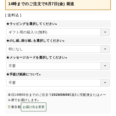
14時までのご注文で
8月7日(金) 発送
送料込
★ラッピングを選択してください
(
必
★のし紙、掛け紙、を選択してください
須
)
(
必
★メッセージカードを選択してください
須
)
(
必
★手提げ紙袋について
須
)
(
必
須
本日
14時00分
までのご注文で
2026/08/08（土）
に
宅配便またはメー
)
ル便
でお届けします。
東京都
お届け先を変更