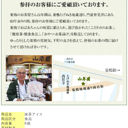
商品名
抹茶アイス
商品区分
食品
内容量
6個
原材料名