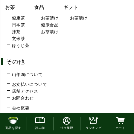
お茶
食品
ギフト
健康茶
お茶請け
お茶漬け
日本茶
健康食品
抹茶
お茶漬け
玄米茶
ほうじ茶
その他
山年園について
お支払いについて
店舗アクセス
お問合わせ
会社概要
山年園ブログ
特定商取引法
お電話でのご注文はこちら
商品を探す
読み物
注文履歴
ランキング
カート