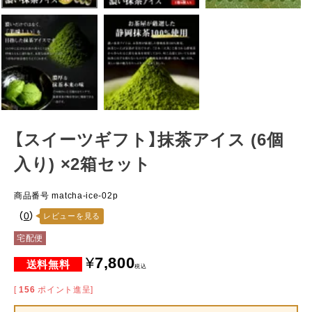
【スイーツギフト】抹茶アイス (6個
入り) ×2箱セット
商品番号
matcha-ice-02p
（
0
）
レビューを見る
宅配便
¥
7,800
税込
[
156
ポイント進呈]