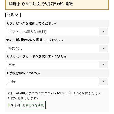
14時までのご注文で
8月7日(金) 発送
送料込
★ラッピングを選択してください
(
必
★のし紙、掛け紙、を選択してください
須
)
(
必
★メッセージカードを選択してください
須
)
(
必
★手提げ紙袋について
須
)
(
必
須
明日
14時00分
までのご注文で
2026/08/09（日）
に
宅配便またはメー
)
ル便
でお届けします。
東京都
お届け先を変更