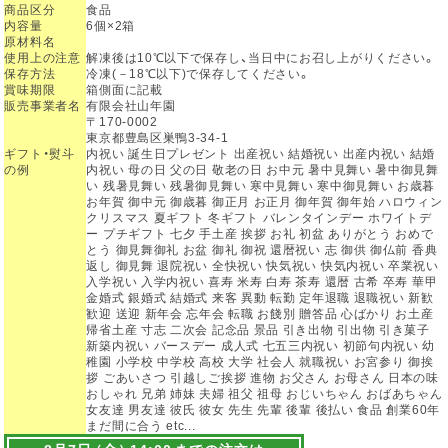
商品区分
食品
内容量
6個×2箱
原材料名
使用上の注意
解凍後は10℃以下で保存し、当日中にお召し上がりください。
保存方法
冷凍(－18℃以下)で保存してください。
賞味期限
箱側面に記載
販売事業者名
有限会社山年園
〒170-0002
東京都豊島区巣鴨3-34-1
ギフト・熨斗
内祝い 誕生日プレゼント 出産祝い 結婚祝い 出産内祝い 結婚
の例
内祝い 母の日 父の日 敬老の日 お中元 暑中見舞い 暑中御見舞
い 残暑見舞い 残暑御見舞い 寒中見舞い 寒中御見舞い お歳暮
お年賀 御中元 御歳暮 御正月 お正月 御年賀 御年始 ハロウィン
クリスマス 夏ギフト 冬ギフト バレンタインデー ホワイトデ
ー プチギフト 七夕 手土産 挨拶 お礼 初盆 ありがとう おめで
とう 御見舞御礼 お盆 御礼 御祝 還暦祝い 志 御供 御仏前 香典
返し 御見舞 退院祝い 全快祝い 快気祝い 快気内祝い 卒業祝い
入学祝い 入学内祝い 喜寿 米寿 白寿 茶寿 還暦 古希 卒寿 華甲
金婚式 銀婚式 結婚式 来客 異動 転勤 定年退職 退職祝い 新歓
歓迎 送迎 新年会 忘年会 転職 お餞別 贈答品 心ばかり お土産
帰省土産 寸志 二次会 記念品 景品 引き出物 引出物 引き菓子
新築内祝い バースデー 成人式 七五三内祝い 初節句内祝い 幼
稚園 小学校 中学校 高校 大学 社会人 就職祝い お宮参り 御挨
拶 ごあいさつ 引越しご挨拶 進物 お父さん お母さん 日本の味
おしゃれ 兄弟 姉妹 夫婦 祖父 祖母 おじいちゃん おばあちゃん
女友達 男友達 彼氏 彼女 先生 先輩 後輩 後払い 食品 創業60年
まだ間に合う etc...