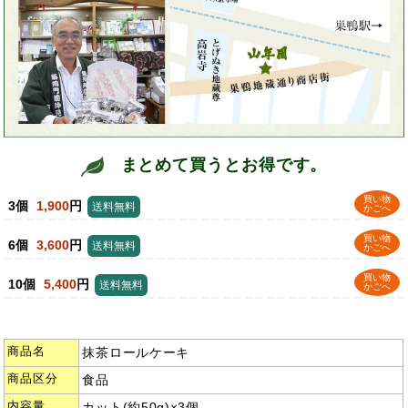
まとめて買うとお得です。
買い物
3個
1,900
円
送料無料
かごへ
買い物
6個
3,600
円
送料無料
かごへ
買い物
10個
5,400
円
送料無料
かごへ
商品名
抹茶ロールケーキ
商品区分
食品
内容量
カット(約50g)×3個