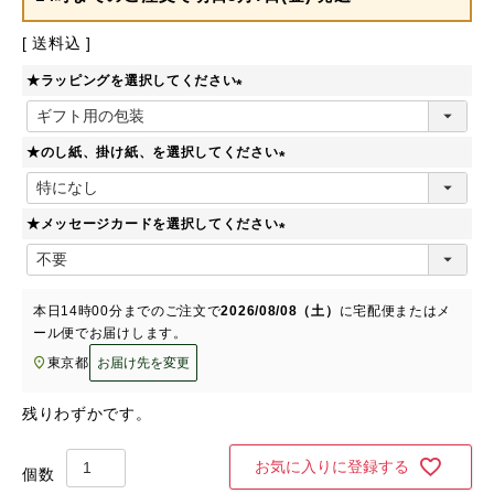
送料込
★ラッピングを選択してください
(
必
★のし紙、掛け紙、を選択してください
須
)
(
必
★メッセージカードを選択してください
須
)
(
必
須
本日
14時00分
までのご注文で
2026/08/08（土）
に
宅配便またはメ
)
ール便
でお届けします。
東京都
お届け先を変更
残りわずかです。
お気に入りに登録する