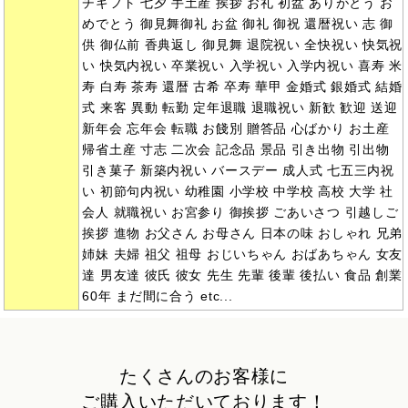
チギフト 七夕 手土産 挨拶 お礼 初盆 ありがとう お
めでとう 御見舞御礼 お盆 御礼 御祝 還暦祝い 志 御
供 御仏前 香典返し 御見舞 退院祝い 全快祝い 快気祝
い 快気内祝い 卒業祝い 入学祝い 入学内祝い 喜寿 米
寿 白寿 茶寿 還暦 古希 卒寿 華甲 金婚式 銀婚式 結婚
式 来客 異動 転勤 定年退職 退職祝い 新歓 歓迎 送迎
新年会 忘年会 転職 お餞別 贈答品 心ばかり お土産
帰省土産 寸志 二次会 記念品 景品 引き出物 引出物
引き菓子 新築内祝い バースデー 成人式 七五三内祝
い 初節句内祝い 幼稚園 小学校 中学校 高校 大学 社
会人 就職祝い お宮参り 御挨拶 ごあいさつ 引越しご
挨拶 進物 お父さん お母さん 日本の味 おしゃれ 兄弟
姉妹 夫婦 祖父 祖母 おじいちゃん おばあちゃん 女友
達 男友達 彼氏 彼女 先生 先輩 後輩 後払い 食品 創業
60年 まだ間に合う etc...
たくさんのお客様に
ご購入いただいております！