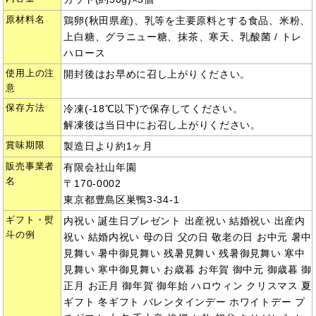
原材料名
鶏卵(秋田県産)、乳等を主要原料とする食品、米粉、
上白糖、グラニュー糖、抹茶、寒天、乳酸菌 / トレ
ハロース
使用上の注
開封後はお早めに召し上がりください。
意
保存方法
冷凍(-18℃以下)で保存してください。
解凍後は当日中にお召し上がりください。
賞味期限
製造日より約1ヶ月
販売事業者
有限会社山年園
名
〒170-0002
東京都豊島区巣鴨3-34-1
ギフト・熨
内祝い 誕生日プレゼント 出産祝い 結婚祝い 出産内
斗の例
祝い 結婚内祝い 母の日 父の日 敬老の日 お中元 暑中
見舞い 暑中御見舞い 残暑見舞い 残暑御見舞い 寒中
見舞い 寒中御見舞い お歳暮 お年賀 御中元 御歳暮 御
正月 お正月 御年賀 御年始 ハロウィン クリスマス 夏
ギフト 冬ギフト バレンタインデー ホワイトデー プ