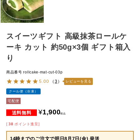
スイーツギフト 高級抹茶ロールケ
ーキ カット 約50g×3個 ギフト箱入
り
商品番号
rollcake-mat-cut-03p
5.00
（
3
）
レビューを見る
クール便（冷凍）
宅配便
¥
1,900
税込
[
38
ポイント進呈]
14時までのご注文で
明日8月7日(金) 発送