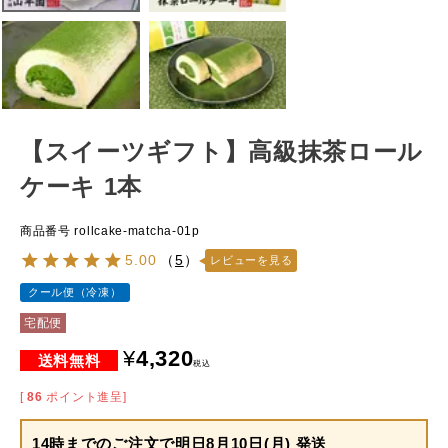
【スイーツギフト】高級抹茶ロール
ケーキ 1本
商品番号
rollcake-matcha-01p
5.00
（
5
）
レビューを見る
クール便（冷凍）
宅配便
¥
4,320
税込
[
86
ポイント進呈]
14時までのご注文で
明日8月10日(月) 発送