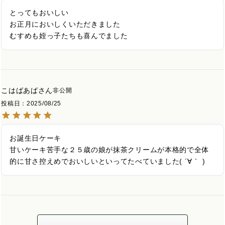
とってもおいしい

お正月においしくいただきました

むすめも姪っ子たちも喜んでました
こはばあば
非公開
投稿日
2025/08/25
お誕生日ケーキ

甘いケーキ苦手な２５歳の娘が抹茶クリームが本格的で全体
的に甘さ控えめでおいしいといってたべていました( ´∀｀ )