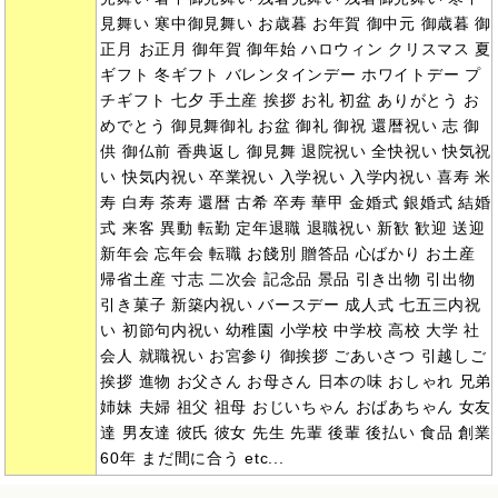
見舞い 寒中御見舞い お歳暮 お年賀 御中元 御歳暮 御
正月 お正月 御年賀 御年始 ハロウィン クリスマス 夏
ギフト 冬ギフト バレンタインデー ホワイトデー プ
チギフト 七夕 手土産 挨拶 お礼 初盆 ありがとう お
めでとう 御見舞御礼 お盆 御礼 御祝 還暦祝い 志 御
供 御仏前 香典返し 御見舞 退院祝い 全快祝い 快気祝
い 快気内祝い 卒業祝い 入学祝い 入学内祝い 喜寿 米
寿 白寿 茶寿 還暦 古希 卒寿 華甲 金婚式 銀婚式 結婚
式 来客 異動 転勤 定年退職 退職祝い 新歓 歓迎 送迎
新年会 忘年会 転職 お餞別 贈答品 心ばかり お土産
帰省土産 寸志 二次会 記念品 景品 引き出物 引出物
引き菓子 新築内祝い バースデー 成人式 七五三内祝
い 初節句内祝い 幼稚園 小学校 中学校 高校 大学 社
会人 就職祝い お宮参り 御挨拶 ごあいさつ 引越しご
挨拶 進物 お父さん お母さん 日本の味 おしゃれ 兄弟
姉妹 夫婦 祖父 祖母 おじいちゃん おばあちゃん 女友
達 男友達 彼氏 彼女 先生 先輩 後輩 後払い 食品 創業
60年 まだ間に合う etc...