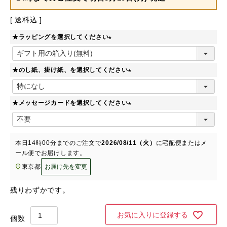
送料込
★ラッピングを選択してください
(
必
★のし紙、掛け紙、を選択してください
須
)
(
必
★メッセージカードを選択してください
須
)
(
必
須
本日
14時00分
までのご注文で
2026/08/11（火）
に
宅配便またはメ
)
ール便
でお届けします。
東京都
お届け先を変更
残りわずかです。
お気に入りに登録する