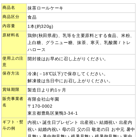
商品名
抹茶ロールケーキ
商品区分
食品
内容量
1本(約320g)
原材料名
鶏卵(秋田県産)、乳等を主要原料とする食品、米粉、
上白糖、グラニュー糖、抹茶、寒天、乳酸菌 / トレ
ハロース
使用上の注
開封後はお早めに召し上がりください。
意
保存方法
冷凍(－18℃以下)で保存してください。
解凍後は当日中にお召し上がりください。
賞味期限
製造日より約1ヶ月
販売事業者
有限会社山年園
名
〒170-0002
東京都豊島区巣鴨3-34-1
ギフト・熨
内祝い 誕生日プレゼント 出産祝い 結婚祝い 出産内
斗の例
祝い 結婚内祝い 母の日 父の日 敬老の日 お中元 暑中
見舞い 暑中御見舞い 残暑見舞い 残暑御見舞い 寒中