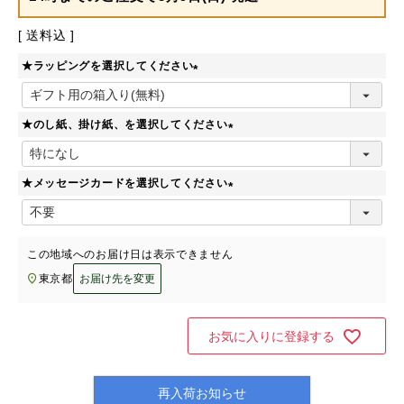
送料込
★ラッピングを選択してください
(
必
★のし紙、掛け紙、を選択してください
須
)
(
必
★メッセージカードを選択してください
須
)
(
必
須
この地域へのお届け日は表示できません
)
東京都
お届け先を変更
お気に入りに登録する
再入荷お知らせ