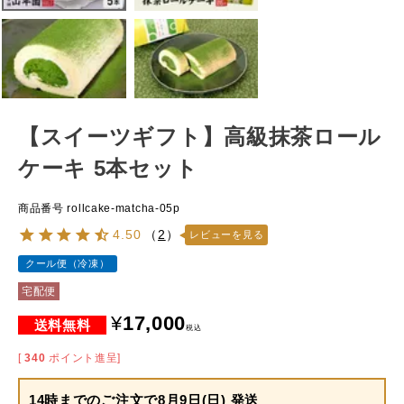
【スイーツギフト】高級抹茶ロール
ケーキ 5本セット
商品番号
rollcake-matcha-05p
4.50
（
2
）
レビューを見る
クール便（冷凍）
宅配便
¥
17,000
税込
[
340
ポイント進呈]
14時までのご注文で
8月9日(日) 発送