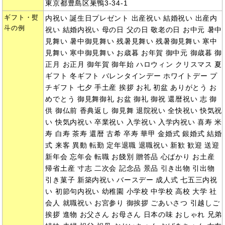
東京都豊島区巣鴨3-34-1
ギフト・熨
内祝い 誕生日プレゼント 出産祝い 結婚祝い 出産内
斗の例
祝い 結婚内祝い 母の日 父の日 敬老の日 お中元 暑中
見舞い 暑中御見舞い 残暑見舞い 残暑御見舞い 寒中
見舞い 寒中御見舞い お歳暮 お年賀 御中元 御歳暮 御
正月 お正月 御年賀 御年始 ハロウィン クリスマス 夏
ギフト 冬ギフト バレンタインデー ホワイトデー プ
チギフト 七夕 手土産 挨拶 お礼 初盆 ありがとう お
めでとう 御見舞御礼 お盆 御礼 御祝 還暦祝い 志 御
供 御仏前 香典返し 御見舞 退院祝い 全快祝い 快気祝
い 快気内祝い 卒業祝い 入学祝い 入学内祝い 喜寿 米
寿 白寿 茶寿 還暦 古希 卒寿 華甲 金婚式 銀婚式 結婚
式 来客 異動 転勤 定年退職 退職祝い 新歓 歓迎 送迎
新年会 忘年会 転職 お餞別 贈答品 心ばかり お土産
帰省土産 寸志 二次会 記念品 景品 引き出物 引出物
引き菓子 新築内祝い バースデー 成人式 七五三内祝
い 初節句内祝い 幼稚園 小学校 中学校 高校 大学 社
会人 就職祝い お宮参り 御挨拶 ごあいさつ 引越しご
挨拶 進物 お父さん お母さん 日本の味 おしゃれ 兄弟