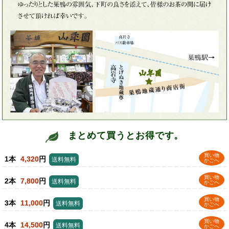
まとめて買うとお得です。
買い物
1本
4,320
円
送料無料
かごへ
買い物
2本
7,800
円
送料無料
かごへ
買い物
3本
11,000
円
送料無料
かごへ
買い物
4本
14,500
円
送料無料
かごへ