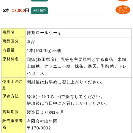
買い物
5本
17,000
円
送料無料
かごへ
商品名
抹茶ロールケーキ
商品区分
食品
内容量
1本(約320g)×5個
原材料名
鶏卵(秋田県産)、乳等を主要原料とする食品、米粉、
上白糖、グラニュー糖、抹茶、寒天、乳酸菌 / トレ
ハロース
使用上の注
開封後はお早めに召し上がりください。
意
保存方法
冷凍(－18℃以下)で保存してください。
解凍後は当日中にお召し上がりください。
賞味期限
製造日より約1ヶ月
販売事業者
有限会社山年園
名
〒170-0002