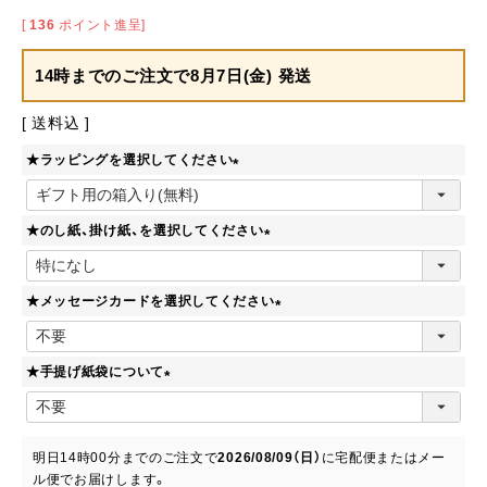
[
136
ポイント進呈]
14時までのご注文で
8月7日(金) 発送
送料込
★ラッピングを選択してください
(
必
★のし紙、掛け紙、を選択してください
須
)
(
必
★メッセージカードを選択してください
須
)
(
必
★手提げ紙袋について
須
)
(
必
須
明日
14時00分
までのご注文で
2026/08/09（日）
に
宅配便またはメー
)
ル便
でお届けします。