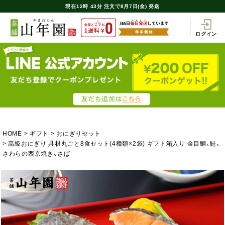
現在
12時
43分
注文で
8月7日(金) 発送
ログイン
HOME
ギフト
おにぎりセット
高級おにぎり 具材丸ごと8食セット(4種類×2袋) ギフト箱入り 金目鯛、鮭、
さわらの西京焼き、さば