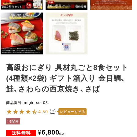
高級おにぎり 具材丸ごと8食セット
(4種類×2袋) ギフト箱入り 金目鯛、
鮭、さわらの西京焼き、さば
商品番号
onigiri-set-03
4.50
（
2
）
レビューを見る
宅配便
¥
6,800
税込