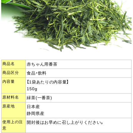
商品名
赤ちゃん用番茶
商品区分
食品・飲料
内容量
【1袋あたりの内容量】
150g
原材料名
緑茶(一番茶)
原産地
日本産
静岡県産
使用上の注
開封後はお早めに召し上がりください。
意