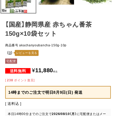
【国産】静岡県産 赤ちゃん番茶
150g×10袋セット
商品番号
akachanyoubancha-150g-10p
（
0
）
レビューを見る
宅配便
¥
11,880
税込
[
238
ポイント進呈]
14時までのご注文で
明日8月9日(日) 発送
送料込
本日
14時00分
までのご注文で
2026/08/10（月）
に
宅配便またはメー