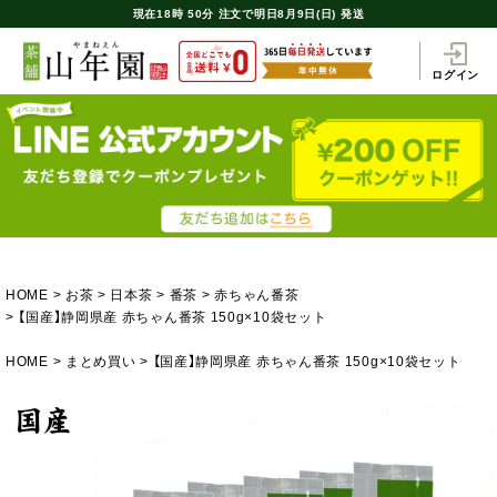
現在
18時
50分
注文で
明日8月9日(日) 発送
ログイン
HOME
お茶
日本茶
番茶
赤ちゃん番茶
【国産】静岡県産 赤ちゃん番茶 150g×10袋セット
HOME
まとめ買い
【国産】静岡県産 赤ちゃん番茶 150g×10袋セット