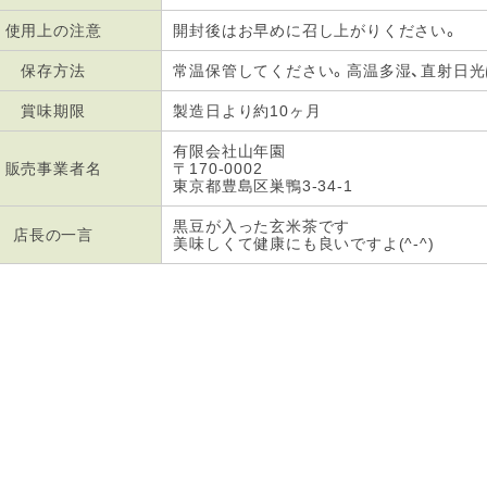
使用上の注意
開封後はお早めに召し上がりください。
保存方法
常温保管してください。高温多湿、直射日
賞味期限
製造日より約10ヶ月
有限会社山年園
販売事業者名
〒170-0002
東京都豊島区巣鴨3-34-1
黒豆が入った玄米茶です
店長の一言
美味しくて健康にも良いですよ(^-^)