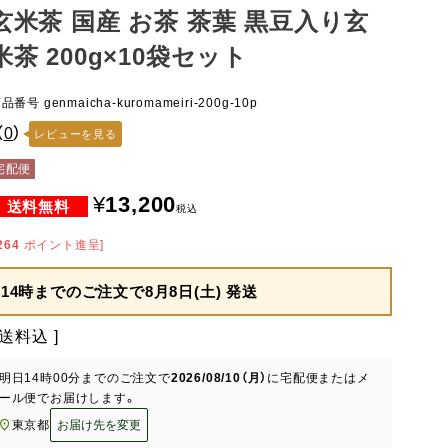
玄米茶 国産 お茶 茶葉 黒豆入り玄
米茶 200g×10袋セット
商品番号
genmaicha-kuromameiri-200g-10p
（
0
）
レビューを見る
宅配便
¥
13,200
税込
264
ポイント進呈]
14時までのご注文で
8月8日(土) 発送
送料込
明日
14時00分
までのご注文で
2026/08/10（月）
に
宅配便またはメ
ール便
でお届けします。
東京都
お届け先を変更