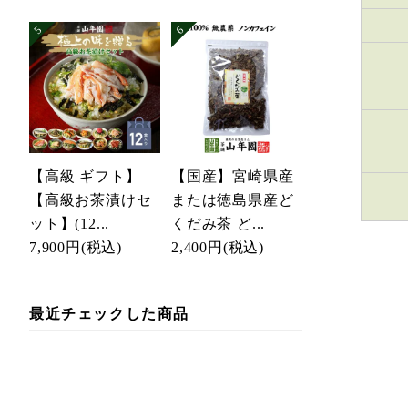
【高級 ギフト】
【国産】宮崎県産
【高級お茶漬けセ
または徳島県産ど
ット】(12...
くだみ茶 ど...
7,900円
(税込)
2,400円
(税込)
最近チェックした商品