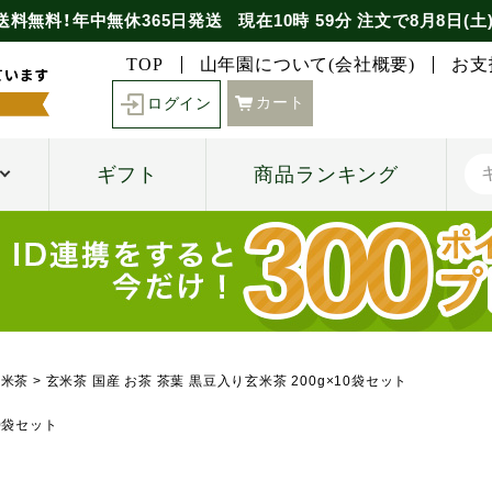
送料無料！年中無休365日発送
現在
10時
59分
注文で
8月8日(土
TOP
山年園について(会社概要)
お支
カート
ログイン
ギフト
商品ランキング
玄米茶
玄米茶 国産 お茶 茶葉 黒豆入り玄米茶 200g×10袋セット
10袋セット