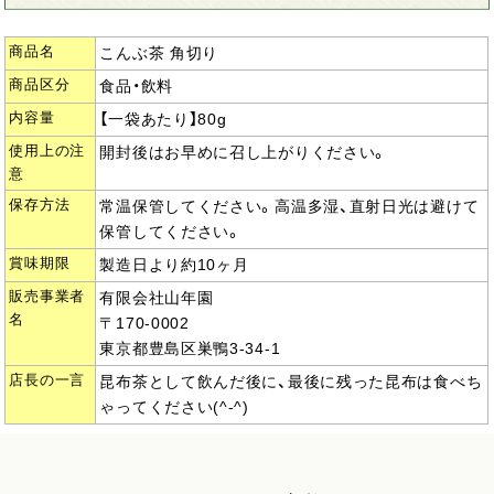
商品名
こんぶ茶 角切り
商品区分
食品・飲料
内容量
【一袋あたり】80g
使用上の注
開封後はお早めに召し上がりください。
意
保存方法
常温保管してください。高温多湿、直射日光は避けて
保管してください。
賞味期限
製造日より約10ヶ月
販売事業者
有限会社山年園
名
〒170-0002
東京都豊島区巣鴨3-34-1
店長の一言
昆布茶として飲んだ後に、最後に残った昆布は食べち
ゃってください(^-^)