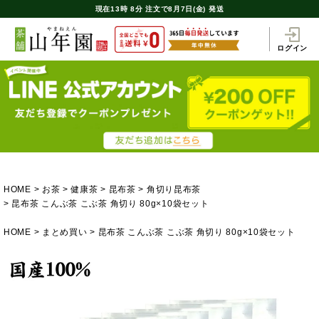
現在
13時
8分
注文で
8月7日(金) 発送
ログイン
HOME
お茶
健康茶
昆布茶
角切り昆布茶
昆布茶 こんぶ茶 こぶ茶 角切り 80g×10袋セット
HOME
まとめ買い
昆布茶 こんぶ茶 こぶ茶 角切り 80g×10袋セット