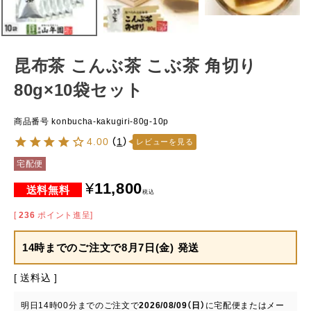
昆布茶 こんぶ茶 こぶ茶 角切り
80g×10袋セット
商品番号
konbucha-kakugiri-80g-10p
4.00
（
1
）
レビューを見る
宅配便
¥
11,800
税込
[
236
ポイント進呈]
14時までのご注文で
8月7日(金) 発送
送料込
明日
14時00分
までのご注文で
2026/08/09（日）
に
宅配便またはメー