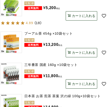
宅配便
¥
5,200
税込
カートに入れる
4.89
（
18
）
プーアル茶 454g ×10袋セット
宅配便
¥
13,200
税込
カートに入れる
三年番茶 国産 160g ×10袋セット
宅配便
¥
11,800
税込
カートに入れる
日本茶 お茶 煎茶 茶葉 沢の緑 100g×10袋セット
宅配便