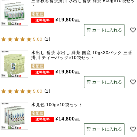
三番秋冬番茶掛川 水出し番茶 緑茶 500g×10袋セッ
ト
宅配便
¥
19,800
税込
カートに入れる
5.00
（
1
）
水出し 番茶 水出し 緑茶 国産 10g×30パック 三番
掛川 ティーパック×10袋セット
宅配便
¥
19,800
税込
カートに入れる
5.00
（
1
）
水見色 100g×10袋セット
宅配便
¥
14,800
税込
カートに入れる