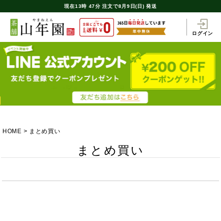
現在
13時
47分
注文で
8月9日(日) 発送
ログイン
HOME
まとめ買い
まとめ買い