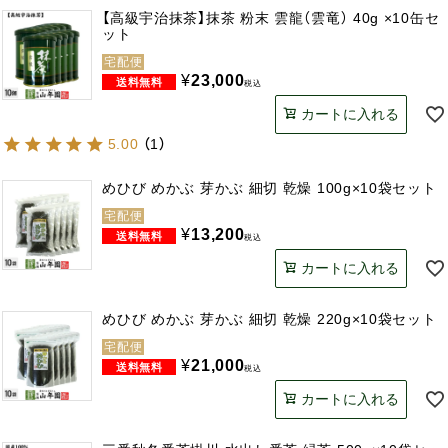
【高級宇治抹茶】抹茶 粉末 雲龍（雲竜） 40g ×10缶セ
ット
宅配便
¥
23,000
税込
カートに入れる
5.00
（
1
）
めひび めかぶ 芽かぶ 細切 乾燥 100g×10袋セット
宅配便
¥
13,200
税込
カートに入れる
めひび めかぶ 芽かぶ 細切 乾燥 220g×10袋セット
宅配便
¥
21,000
税込
カートに入れる