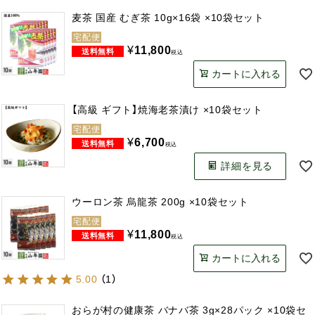
麦茶 国産 むぎ茶 10g×16袋 ×10袋セット
宅配便
¥
11,800
税込
カートに入れる
【高級 ギフト】焼海老茶漬け ×10袋セット
宅配便
¥
6,700
税込
詳細を見る
ウーロン茶 烏龍茶 200g ×10袋セット
宅配便
¥
11,800
税込
カートに入れる
5.00
（
1
）
おらが村の健康茶 バナバ茶 3g×28パック ×10袋セ