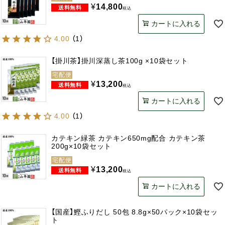
¥
14,800
税込
カートに入れる
4.00
（
1
）
【掛川茶】掛川深蒸し茶100g ×10袋セット
宅配便
¥
13,200
税込
カートに入れる
4.00
（
1
）
カテキン緑茶 カテキン650mg配合 カテキン茶
200g×10袋セット
宅配便
¥
13,200
税込
カートに入れる
【国産】鰹ふりだし 50包 8.8g×50パック×10袋セッ
ト