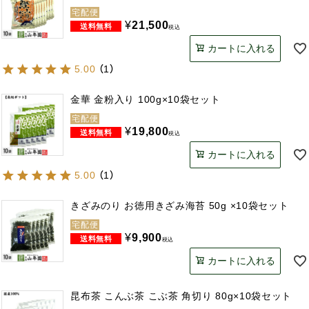
宅配便
¥
21,500
税込
カートに入れる
5.00
（
1
）
金華 金粉入り 100g×10袋セット
宅配便
¥
19,800
税込
カートに入れる
5.00
（
1
）
きざみのり お徳用きざみ海苔 50g ×10袋セット
宅配便
¥
9,900
税込
カートに入れる
昆布茶 こんぶ茶 こぶ茶 角切り 80g×10袋セット