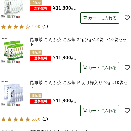
宅配便
¥
11,800
税込
カートに入れる
4.00
（
1
）
昆布茶 こんぶ茶 こぶ茶 24g(2g×12袋) ×10袋セッ
ト
宅配便
¥
11,800
税込
カートに入れる
昆布茶 こんぶ茶 こぶ茶 角切り梅入り70g ×10袋セ
ット
宅配便
¥
11,800
税込
カートに入れる
5.00
（
1
）