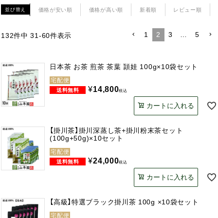
価格が安い順
価格が高い順
新着順
レビュー順
並び替え
1
2
3
…
5
132
件中
31
-
60
件表示
日本茶 お茶 煎茶 茶葉 頴娃 100g×10袋セット
宅配便
¥
14,800
税込
カートに入れる
【掛川茶】掛川深蒸し茶+掛川粉末茶セット
(100g+50g)×10セット
宅配便
¥
24,000
税込
カートに入れる
【高級】特選ブラック掛川茶 100g ×10袋セット
宅配便