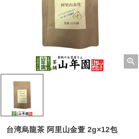
台湾烏龍茶 阿里山金萱 2g×12包