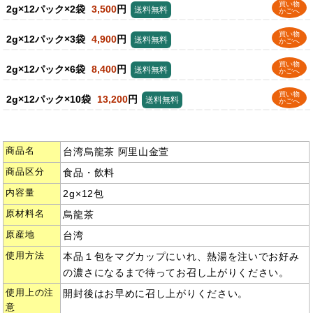
買い物
2g×12パック×2袋
3,500
円
送料無料
かごへ
買い物
2g×12パック×3袋
4,900
円
送料無料
かごへ
買い物
2g×12パック×6袋
8,400
円
送料無料
かごへ
買い物
2g×12パック×10袋
13,200
円
送料無料
かごへ
商品名
台湾烏龍茶 阿里山金萱
商品区分
食品・飲料
内容量
2g×12包
原材料名
烏龍茶
原産地
台湾
使用方法
本品１包をマグカップにいれ、熱湯を注いでお好み
の濃さになるまで待ってお召し上がりください。
使用上の注
開封後はお早めに召し上がりください。
意