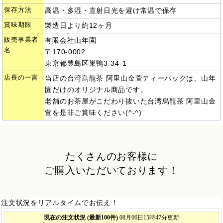
保存方法
高温・多湿・直射日光を避け常温で保存
賞味期限
製造日より約12ヶ月
販売事業者
有限会社山年園
名
〒170-0002
東京都豊島区巣鴨3-34-1
店長の一言
当店の台湾烏龍茶 阿里山金萱ティーパックは、山年
園だけのオリジナル商品です。
老舗のお茶屋がこだわり抜いた台湾烏龍茶 阿里山金
萱を是非ご賞味ください(^-^)
たくさんのお客様に
ご購入いただいております！
注文状況をリアルタイムでお伝え！