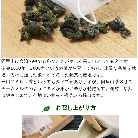
阿里山は台湾の中でも姿かたちが美しく高い山として有名です。
樹齢1000年、2000年という老檜が生育しており、上質な茶葉を栽
培するのに適した条件がそろった銘茶の産地です。
一口にミルク香といってもタイプがありますが、阿里山茶区はス
チームミルクのようにキメが細かい香りが特徴です。発酵、焙煎
はやさしめで、心地よい甘みが鼻先から抜けます。
お召し上がり方