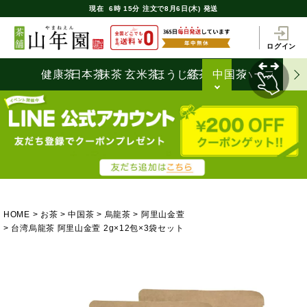
現在
6時
15分
注文で
8月6日(木) 発送
ログイン
健康茶
日本茶
抹茶
玄米茶
ほうじ茶
紅茶
中国茶
ハーブティ
HOME
お茶
中国茶
烏龍茶
阿里山金萱
台湾烏龍茶 阿里山金萱 2g×12包×3袋セット