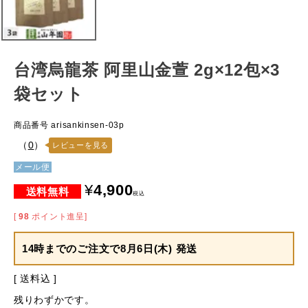
台湾烏龍茶 阿里山金萱 2g×12包×3
袋セット
商品番号
arisankinsen-03p
（
0
）
レビューを見る
メール便
¥
4,900
税込
[
98
ポイント進呈]
14時までのご注文で
8月6日(木) 発送
送料込
残りわずかです。