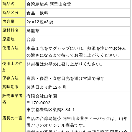
商品名
台湾烏龍茶 阿里山金萱
商品区分
食品・飲料
内容量
2g×12包×3袋
原材料名
烏龍茶
原産地
台湾
使用方法
本品１包をマグカップにいれ、熱湯を注いでお好み
の濃さになるまで待ってお召し上がりください。
使用上の注
開封後はお早めに召し上がりください。
意
保存方法
高温・多湿・直射日光を避け常温で保存
賞味期限
製造日より約12ヶ月
販売事業者
有限会社山年園
名
〒170-0002
東京都豊島区巣鴨3-34-1
店長の一言
当店の台湾烏龍茶 阿里山金萱ティーパックは、山年
園だけのオリジナル商品です。