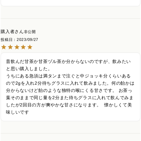
購入者
非公開
投稿日
2023/09/27
昔飲んだ甘茶か甘茶ヅル茶か分からないのですが、飲みたい
と思い購入しました。

うちにある急須は満タンまで注ぐと中ジョッキ分くらいある
ので2gを入れ2分待ちグラスに入れて飲みました。何の飴かは
分からないけど飴のような独特の喉にくる甘さです。 お茶っ
葉そのままで同じ量を2分また待ちグラスに入れて飲んでみま
したが2回目の方が爽やかな甘さになります。  懐かしくて美
味しいです