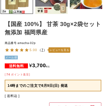
【国産 100%】 甘茶 30g×2袋セット
無添加 福岡県産
商品番号
amacha-02p
5.00
（
7
）
レビューを見る
メール便
¥
3,700
税込
[
74
ポイント進呈]
14時までのご注文で
8月9日(日) 発送
送料込