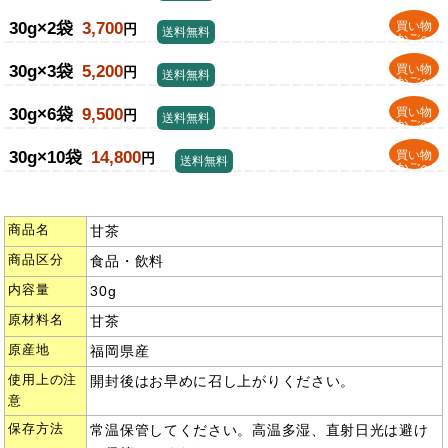
30g×2袋
3,700
買い物
円
送料無料
かごへ
30g×3袋
5,200
買い物
円
送料無料
かごへ
30g×6袋
9,500
買い物
円
送料無料
かごへ
30g×10袋
14,800
買い物
円
送料無料
かごへ
商品名
甘茶
商品区分
食品・飲料
内容量
30g
原材料名
甘茶
原産地
福岡県産
使用上の注
開封後はお早めに召し上がりください。
意
保存方法
常温保管してください。高温多湿、直射日光は避け