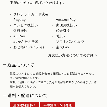
下記の中からお選びいただけます。
クレジットカード決済
Paypay
AmazonPay
コンビニ後払い
郵便局後払い
銀行振込
代金引換
au Pay
d払い
auかんたん決済
ソフトバンク決済
あと払い(ペイディ)
楽天Pay
お支払い方法についての詳細 >
返品について
返品につきましては 商品到着後 7日間以内にお電話またはメールに
てご連絡お願いします。
破損・汚損・不良品・ご注文と異なる商品や数量などの不備など、詳
細をお伝えください。
送料・配達について
全国送料無料！
年中無休365日発送