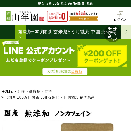
現在
3時
33分
注文で
8月9日(日) 発送
ログイン
健康茶
日本茶
抹茶
玄米茶
ほうじ茶
紅茶
中国茶
ハーブティ
HOME
お茶
健康茶
甘茶
【国産 100%】 甘茶 30g×2袋セット 無添加 福岡県産