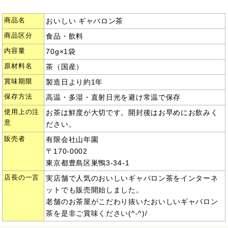
商品名
おいしい ギャバロン茶
商品区分
食品・飲料
内容量
70g×1袋
原材料名
茶（国産）
賞味期限
製造日より約1年
保存方法
高温・多湿・直射日光を避け常温で保存
使用上の注
お茶は鮮度が大切です。開封後はお早めにお飲みく
意
ださい。
販売者
有限会社山年園
〒170-0002
東京都豊島区巣鴨3-34-1
店長の一言
実店舗で人気のおいしいギャバロン茶をインターネ
ットでも販売開始しました。
老舗のお茶屋がこだわり抜いたおいしいギャバロン
茶を是非ご賞味ください(^-^)/