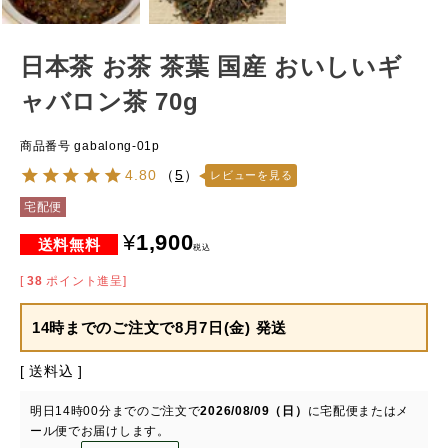
日本茶 お茶 茶葉 国産 おいしいギ
ャバロン茶 70g
商品番号
gabalong-01p
4.80
（
5
）
レビューを見る
宅配便
¥
1,900
税込
[
38
ポイント進呈]
14時までのご注文で
8月7日(金) 発送
送料込
明日
14時00分
までのご注文で
2026/08/09（日）
に
宅配便またはメ
ール便
でお届けします。