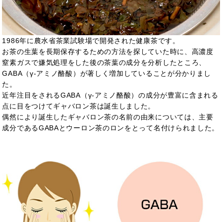
1986年に農水省茶業試験場で開発された健康茶です。
お茶の生葉を長期保存するための方法を探していた時に、高濃度
窒素ガスで嫌気処理をした後の茶葉の成分を分析したところ、
GABA（γ-アミノ酪酸）が著しく増加していることが分かりまし
た。
近年注目をされるGABA（γ-アミノ酪酸）の成分が豊富に含まれる
点に目をつけてギャバロン茶は誕生しました。
偶然により誕生したギャバロン茶の名前の由来については、主要
成分であるGABAとウーロン茶のロンをとって名付けられました。