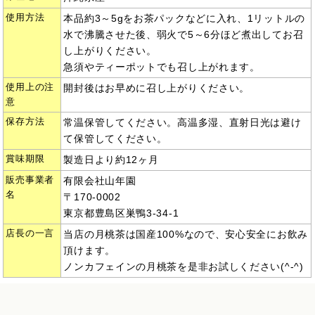
使用方法
本品約3～5gをお茶パックなどに入れ、1リットルの
水で沸騰させた後、弱火で5～6分ほど煮出してお召
し上がりください。
急須やティーポットでも召し上がれます。
使用上の注
開封後はお早めに召し上がりください。
意
保存方法
常温保管してください。高温多湿、直射日光は避け
て保管してください。
賞味期限
製造日より約12ヶ月
販売事業者
有限会社山年園
名
〒170-0002
東京都豊島区巣鴨3-34-1
店長の一言
当店の月桃茶は国産100%なので、安心安全にお飲み
頂けます。
ノンカフェインの月桃茶を是非お試しください(^-^)