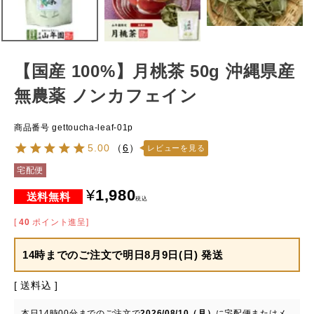
【国産 100%】月桃茶 50g 沖縄県産
無農薬 ノンカフェイン
商品番号
gettoucha-leaf-01p
5.00
（
6
）
レビューを見る
宅配便
¥
1,980
税込
[
40
ポイント進呈]
14時までのご注文で
明日8月9日(日) 発送
送料込
本日
14時00分
までのご注文で
2026/08/10（月）
に
宅配便またはメ