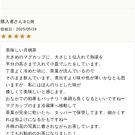
購入者
非公開
投稿日
2025/05/19
美味しい月桃茶

大きめのマグカップに、大さじ１位入れて熱湯を

半分の高さまで入れて小皿でふたをしています。

丁度よく冷めた頃に、茶葉が沈んでいるので

そのまま飲んでいます。煮出すより味や色が薄いかなとも思
いますが…私にはほんのりとした味が

優しくて美味しいと感じます。

おなかでの効果もバッチリ！体調も良くなるといいですね〜
マグカップのまま冷蔵庫へ移動して

茶葉が完全に乾いたら、タッパーで保管してます。細かくす
れば虫よけになるかもですね〜

月桃の花の写真に癒されながらお茶しています。

とてもお勧めのお茶になりました！