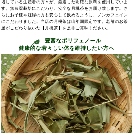
培している生産者の方々が、厳選した明確な原料を使用していま
す。無農薬栽培にこだわり、安全な月桃茶をお届け致します。さ
らにお子様や妊婦の方も安心して飲めるように、ノンカフェイン
にこだわりました。当店の月桃茶は山年園限定です。老舗のお茶
屋がこだわり抜いた【月桃茶】を是非ご賞味ください。
豊富なポリフェノール
健康的な若々しい体を維持したい方へ