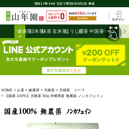
現在
17時
09分
注文で
明日8月9日(日) 発送
ログイン
健康茶
日本茶
抹茶
玄米茶
ほうじ茶
紅茶
中国茶
ハーブティ
HOME
お茶
健康茶
月桃茶
月桃茶 リーフ
【国産 100%】月桃茶 50g 沖縄県産 無農薬 ノンカフェイン