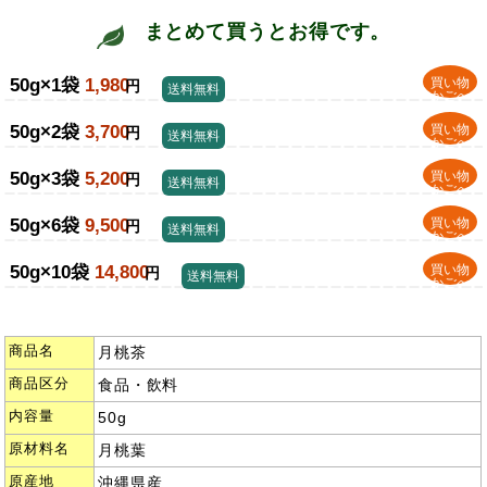
まとめて買うとお得です。
50g×1袋
1,980
買い物
円
送料無料
かごへ
50g×2袋
3,700
買い物
円
送料無料
かごへ
50g×3袋
5,200
買い物
円
送料無料
かごへ
50g×6袋
9,500
買い物
円
送料無料
かごへ
50g×10袋
14,800
買い物
円
送料無料
かごへ
商品名
月桃茶
商品区分
食品・飲料
内容量
50g
原材料名
月桃葉
原産地
沖縄県産