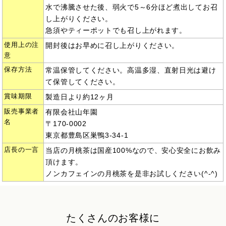
水で沸騰させた後、弱火で5～6分ほど煮出してお召
し上がりください。
急須やティーポットでも召し上がれます。
使用上の注
開封後はお早めに召し上がりください。
意
保存方法
常温保管してください。高温多湿、直射日光は避け
て保管してください。
賞味期限
製造日より約12ヶ月
販売事業者
有限会社山年園
名
〒170-0002
東京都豊島区巣鴨3-34-1
店長の一言
当店の月桃茶は国産100%なので、安心安全にお飲み
頂けます。
ノンカフェインの月桃茶を是非お試しください(^-^)
たくさんのお客様に