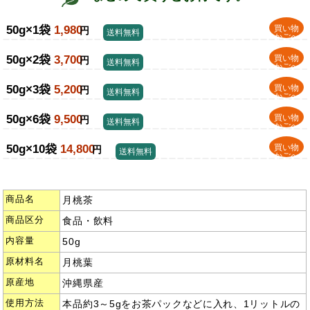
50g×1袋
1,980
買い物
円
送料無料
かごへ
50g×2袋
3,700
買い物
円
送料無料
かごへ
50g×3袋
5,200
買い物
円
送料無料
かごへ
50g×6袋
9,500
買い物
円
送料無料
かごへ
50g×10袋
14,800
買い物
円
送料無料
かごへ
商品名
月桃茶
商品区分
食品・飲料
内容量
50g
原材料名
月桃葉
原産地
沖縄県産
使用方法
本品約3～5gをお茶パックなどに入れ、1リットルの