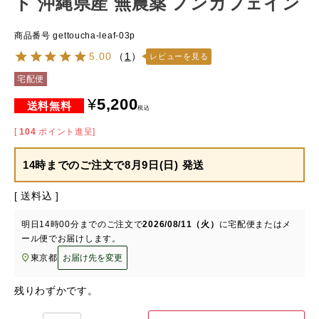
ト 沖縄県産 無農薬 ノンカフェイン
商品番号
gettoucha-leaf-03p
5.00
（
1
）
レビューを見る
宅配便
¥
5,200
税込
[
104
ポイント進呈]
14時までのご注文で
8月9日(日) 発送
送料込
明日
14時00分
までのご注文で
2026/08/11（火）
に
宅配便またはメ
ール便
でお届けします。
東京都
お届け先を変更
残りわずかです。