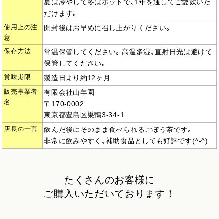
夏は冷やして冬はホットで、1年を通してご愛飲いた
だけます。
使用上の注
開封後はお早めに召し上がりください。
意
保存方法
常温保管してください。高温多湿、直射日光は避けて
保管してください。
賞味期限
製造日より約12ヶ月
販売事業者
有限会社山年園
名
〒170-0002
東京都豊島区巣鴨3-34-1
店長の一言
飲んだ後にそのまま食べられるごぼう茶です。
非常に飲みやすく、補助食品としても好評です(^-^)
たくさんのお客様に
ご購入いただいております！