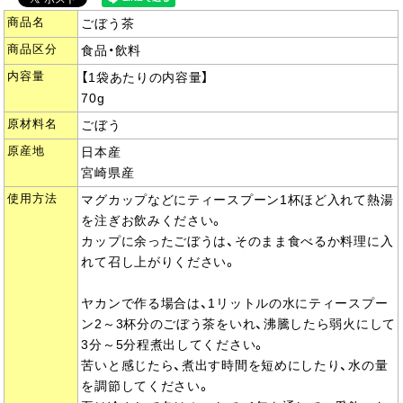
商品名
ごぼう茶
商品区分
食品・飲料
内容量
【1袋あたりの内容量】
70g
原材料名
ごぼう
原産地
日本産
宮崎県産
使用方法
マグカップなどにティースプーン1杯ほど入れて熱湯
を注ぎお飲みください。
カップに余ったごぼうは、そのまま食べるか料理に入
れて召し上がりください。
ヤカンで作る場合は、1リットルの水にティースプー
ン2～3杯分のごぼう茶をいれ、沸騰したら弱火にして
3分～5分程煮出してください。
苦いと感じたら、煮出す時間を短めにしたり、水の量
を調節してください。