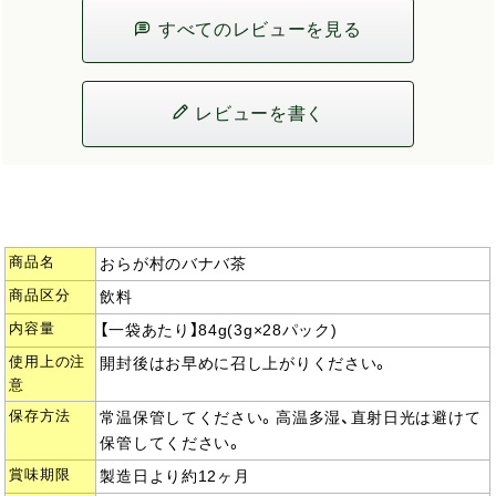
すべてのレビューを見る
レビューを書く
商品名
おらが村のバナバ茶
商品区分
飲料
内容量
【一袋あたり】84g(3g×28パック)
使用上の注
開封後はお早めに召し上がりください。
意
保存方法
常温保管してください。高温多湿、直射日光は避けて
保管してください。
賞味期限
製造日より約12ヶ月