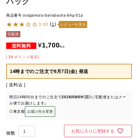
パック
商品番号
oragamura-banabacha-84g-01p
3.00
（
1
）
レビューを見る
宅配便
¥
1,700
税込
[
34
ポイント進呈]
14時までのご注文で
8月7日(金) 発送
送料込
明日
14時00分
までのご注文で
2026/08/09（日）
に
宅配便またはメー
ル便
でお届けします。
東京都
お届け先を変更
お気に入りに登録する