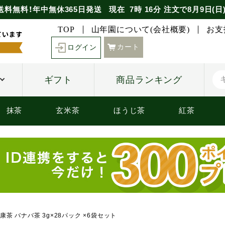
送料無料！年中無休365日発送
現在
7時
16分
注文で
8月9日(日
TOP
山年園について(会社概要)
お支
カート
ログイン
ギフト
商品ランキング
抹茶
玄米茶
ほうじ茶
紅茶
茶 バナバ茶 3g×28パック ×6袋セット