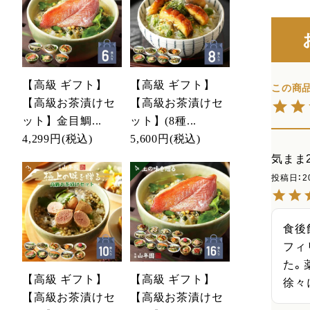
【高級 ギフト】
【高級 ギフト】
【高級お茶漬けセ
【高級お茶漬けセ
ット】金目鯛...
ット】(8種...
4,299円
(税込)
5,600円
(税込)
気まま2
投稿日
2
食後
フィ
た。
【高級 ギフト】
【高級 ギフト】
徐々
【高級お茶漬けセ
【高級お茶漬けセ