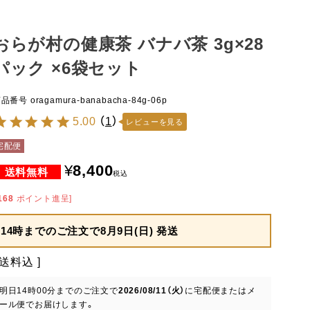
おらが村の健康茶 バナバ茶 3g×28
パック ×6袋セット
商品番号
oragamura-banabacha-84g-06p
5.00
（
1
）
レビューを見る
宅配便
¥
8,400
税込
168
ポイント進呈]
14時までのご注文で
8月9日(日) 発送
送料込
明日
14時00分
までのご注文で
2026/08/11（火）
に
宅配便またはメ
ール便
でお届けします。