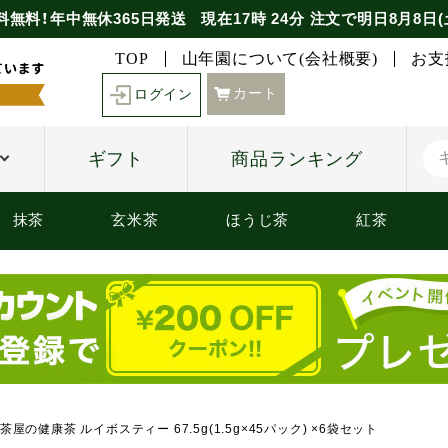
料無料！年中無休365日発送
現在
17時
24分
注文で
明日8月8日(
TOP
山年園について(会社概要)
お支
カート
ログイン
ギフト
商品ランキング
抹茶
玄米茶
ほうじ茶
紅茶
茶屋の健康茶 ルイボスティー 67.5g(1.5g×45パック) ×6袋セット