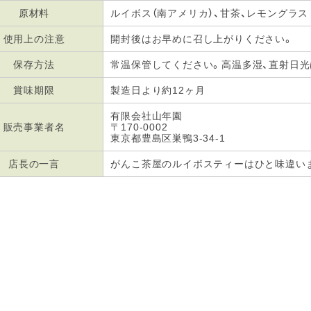
原材料
ルイボス（南アメリカ）、甘茶、レモングラス
使用上の注意
開封後はお早めに召し上がりください。
保存方法
常温保管してください。高温多湿、直射日
賞味期限
製造日より約12ヶ月
有限会社山年園
販売事業者名
〒170-0002
東京都豊島区巣鴨3-34-1
店長の一言
がんこ茶屋のルイボスティーはひと味違います