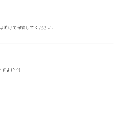
光は避けて保管してください。
よ(^-^)