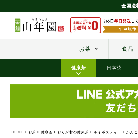
全国送
お茶
食品
健康茶
日本茶
HOME
お茶
健康茶
おらが村の健康茶
ルイボスティー
がんこ