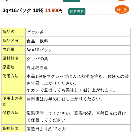
かごへ
3g×16パック 10袋
14,800
買い物
円
送料無料
かごへ
商品名
グァバ茶
商品区分
食品・飲料
内容量
3g×16パック
原材料名
グァバの葉
原産地
鹿児島県産
使用方法
本品1包をマグカップに入れ熱湯を注ぎ、お好みの濃
さで召し上がりください。
ヤカンで煮出しても美味しく召し上がれます。
使用上の注
開封後はお早めに召し上がりください。
意
保存方法
常温保管してください。高温多湿、直射日光は避け
て保管してください。
賞味期限
製造日より約12ヶ月