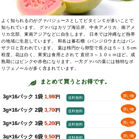
よく知られるのがグァバジュースとしてビタミンＣが多いことで
知られています。 グァバはカリブ海沿岸、中央アメリカ、南アメ
リカ北部、東南アジアなどに自生します。 日本では沖縄など熱帯
の地域に生息しています。 和名は蕃石榴（バンジロウまたはバン
ザクロと言われています。 葉は楕円から卵型で長さは５～１５cm
程度。花は白く、果実は食用とされて 直径３～１０ｃｍほど。成
熟期にはピンクや赤色になります。一方グァバの葉には独特なポ
リフェノールが多く含まれてい
ます。
まとめて買うとお得です。
3g×16パック 1袋
1,980
買い物
円
送料無料
かごへ
3g×16パック 2袋
3,700
買い物
円
送料無料
かごへ
3g×16パック 3袋
5,200
買い物
円
送料無料
かごへ
3g×16パック 6袋
9,500
買い物
円
送料無料