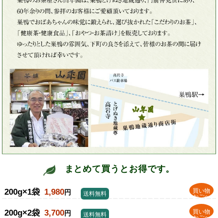
まとめて買うとお得です。
200g×1袋
1,980
買い物
円
送料無料
かごへ
200g×2袋
3,700
買い物
円
送料無料
かごへ