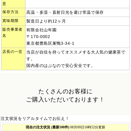
意
保存方法
高温・多湿・直射日光を避け常温で保存
賞味期限
製造日より約12ヶ月
販売事業者
有限会社山年園
名
〒170-0002
東京都豊島区巣鴨3-34-1
店長の一言
当店が自信を持ってオススメする大人気の健康茶で
す。
国内産のはぶなので安心安全です。
たくさんのお客様に
ご購入いただいております！
注文状況をリアルタイムでお伝え！