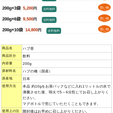
200g×3袋
5,200
買い物
円
送料無料
かごへ
200g×6袋
9,500
買い物
円
送料無料
かごへ
200g×10袋
14,800
買い物
円
送料無料
かごへ
商品名
ハブ茶
商品区分
飲料
内容量
200g
原材料名
ハブの種（国産）
原産地
日本
使用方法
本品 約10gをお茶パックなどに入れ1リットルの水で
沸騰させた後、弱火で5～6分煎じてお召し上がりく
ださい。
マグボトルで煎じていただくこともできます。
使用上の注
開封後はお早めに召し上がりください。