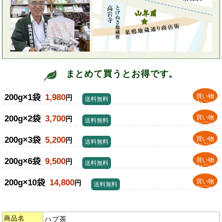
まとめて買うとお得です。
200g×1袋
1,980
買い物
円
送料無料
かごへ
200g×2袋
3,700
買い物
円
送料無料
かごへ
200g×3袋
5,200
買い物
円
送料無料
かごへ
200g×6袋
9,500
買い物
円
送料無料
かごへ
200g×10袋
14,800
買い物
円
送料無料
かごへ
商品名
ハブ茶