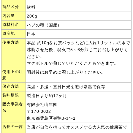
商品区分
飲料
内容量
200g
原材料名
ハブの種（国産）
原産地
日本
使用方法
本品 約10gをお茶パックなどに入れ1リットルの水で
沸騰させた後、弱火で5～6分煎じてお召し上がりく
ださい。
マグボトルで煎じていただくこともできます。
使用上の注
開封後はお早めに召し上がりください。
意
保存方法
高温・多湿・直射日光を避け常温で保存
賞味期限
製造日より約12ヶ月
販売事業者
有限会社山年園
名
〒170-0002
東京都豊島区巣鴨3-34-1
店長の一言
当店が自信を持ってオススメする大人気の健康茶で