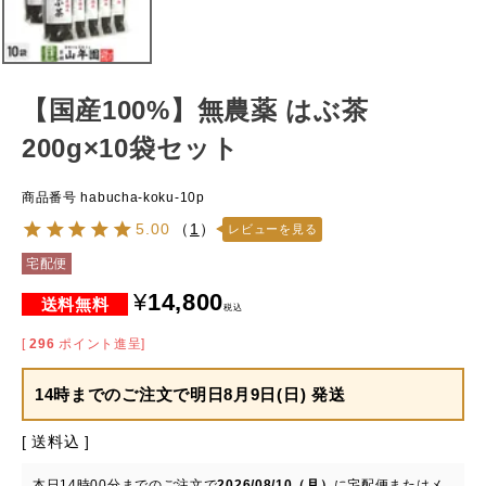
【国産100%】無農薬 はぶ茶
200g×10袋セット
商品番号
habucha-koku-10p
5.00
（
1
）
レビューを見る
宅配便
¥
14,800
税込
[
296
ポイント進呈]
14時までのご注文で
明日8月9日(日) 発送
送料込
本日
14時00分
までのご注文で
2026/08/10（月）
に
宅配便またはメ