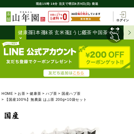
現在
15時
18分
注文で
明日8月9日(日) 発送
ログイン
健康茶
日本茶
抹茶
玄米茶
ほうじ茶
紅茶
中国茶
ハーブティ
HOME
お茶
健康茶
ハブ茶
国産ハブ茶
【国産100%】無農薬 はぶ茶 200g×10袋セット