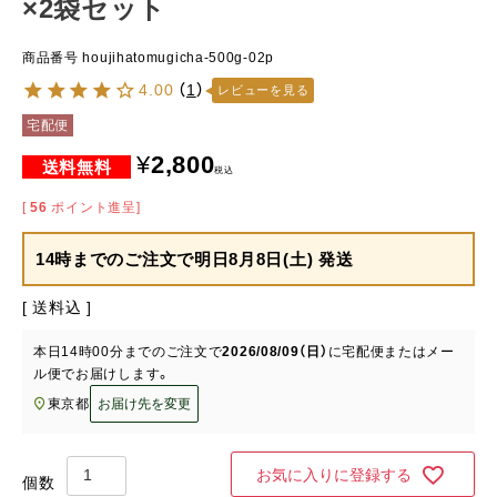
×2袋セット
商品番号
houjihatomugicha-500g-02p
4.00
（
1
）
レビューを見る
宅配便
¥
2,800
税込
[
56
ポイント進呈]
14時までのご注文で
明日8月8日(土) 発送
送料込
本日
14時00分
までのご注文で
2026/08/09（日）
に
宅配便またはメー
ル便
でお届けします。
東京都
お届け先を変更
お気に入りに登録する