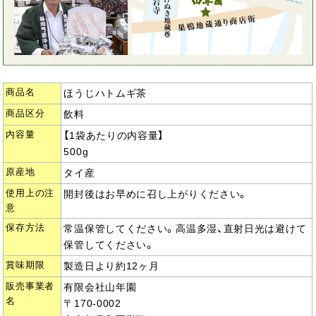
商品名
ほうじハトムギ茶
商品区分
飲料
内容量
【1袋あたりの内容量】
500g
原産地
タイ産
使用上の注
開封後はお早めに召し上がりください。
意
保存方法
常温保管してください。高温多湿、直射日光は避けて
保管してください。
賞味期限
製造日より約12ヶ月
販売事業者
有限会社山年園
名
〒170-0002