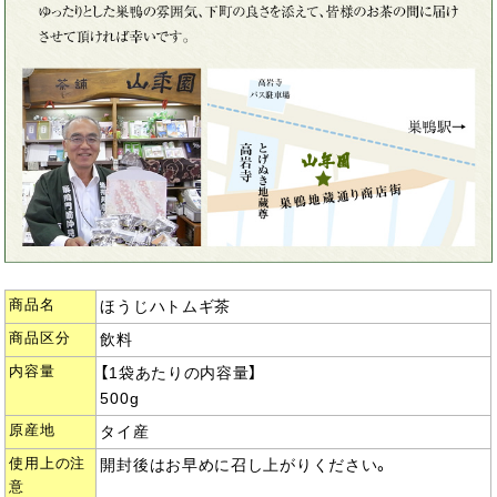
商品名
ほうじハトムギ茶
商品区分
飲料
内容量
【1袋あたりの内容量】
500g
原産地
タイ産
使用上の注
開封後はお早めに召し上がりください。
意