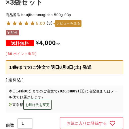
×3袋セット
商品番号
houjihatomugicha-500g-03p
5.00
（
3
）
レビューを見る
宅配便
¥
4,000
税込
[
80
ポイント進呈]
14時までのご注文で
明日8月8日(土) 発送
送料込
本日
14時00分
までのご注文で
2026/08/09（日）
に
宅配便またはメー
ル便
でお届けします。
東京都
お届け先を変更
お気に入りに登録する