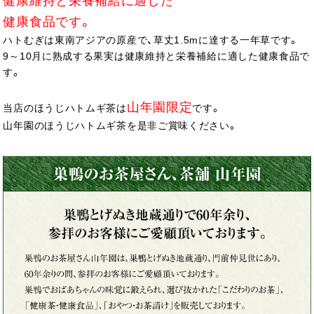
健康維持と栄養補給に適した
健康食品です。
ハトむぎは東南アジアの原産で、草丈1.5mに達する一年草です。
9～10月に熟成する果実は健康維持と栄養補給に適した健康食品で
す。
山年園限定
当店のほうじハトムギ茶は
です。
山年園のほうじハトムギ茶を是非ご賞味ください。