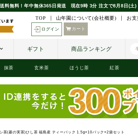
送料無料！年中無休365日発送
現在
9時
3分
注文で
8月8日(土)
TOP
山年園について(会社概要)
お支
カート
ログイン
ギフト
商品ランキング
抹茶
玄米茶
ほうじ茶
紅茶
ヒシ茶(菱の実茶)ひし茶 福島産 ティーパック 1.5g×10パック×2袋セット