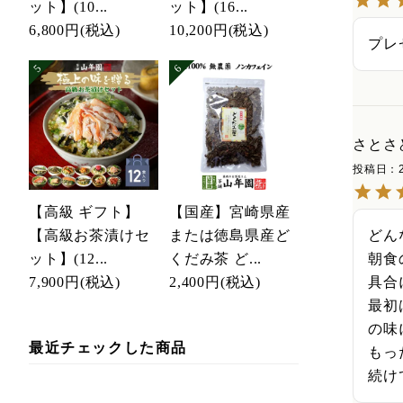
ット】(10...
ット】(16...
6,800円
(税込)
10,200円
(税込)
プレ
さとさ
投稿日
【高級 ギフト】
【国産】宮崎県産
どん
【高級お茶漬けセ
または徳島県産ど
朝食
ット】(12...
くだみ茶 ど...
具合
7,900円
(税込)
2,400円
(税込)
最初
の味
最近チェックした商品
もっ
続け