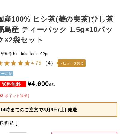
国産100% ヒシ茶(菱の実茶)ひし茶
福島産 ティーパック 1.5g×10パッ
ク×2袋セット
商品番号
hishicha-koku-02p
4.75
（
4
）
レビューを見る
メール便
¥
4,600
税込
92
ポイント進呈]
14時までのご注文で
8月8日(土) 発送
送料込