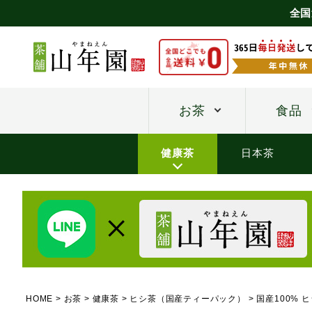
全国
お茶
食品
健康茶
日本茶
HOME
お茶
健康茶
ヒシ茶（国産ティーパック）
国産100% 