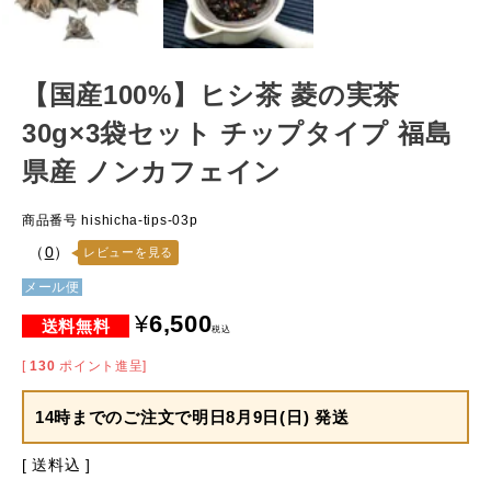
【国産100%】ヒシ茶 菱の実茶
30g×3袋セット チップタイプ 福島
県産 ノンカフェイン
商品番号
hishicha-tips-03p
（
0
）
レビューを見る
メール便
¥
6,500
税込
[
130
ポイント進呈]
14時までのご注文で
明日8月9日(日) 発送
送料込