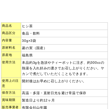
商品名
ヒシ茶
商品区分
食品・飲料
内容量
30g×3袋
原材料名
菱の実（国産）
原産地
福島県
使用方法
本品約3gを急須やティーポットに注ぎ、約300ccの
熱湯を入れ好みの濃さでお召し上がりください。ヤ
カンで煮だしていただくこともできます。
使用上の注
開封後はお早めに召し上がりください。
意
保存方法
高温・多湿・直射日光を避け常温で保存
賞味期限
製造日より約12ヶ月
販売事業者
有限会社山年園