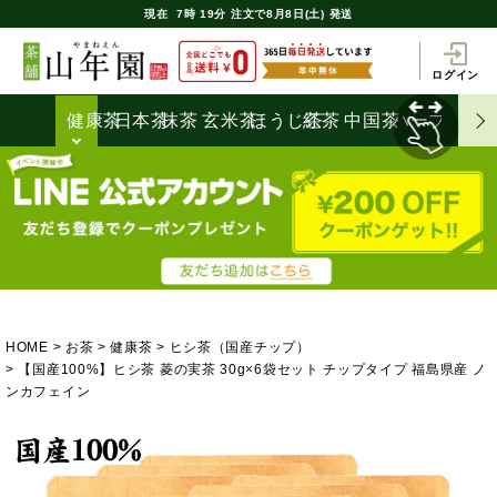
現在
7時
19分
注文で
8月8日(土) 発送
ログイン
健康茶
日本茶
抹茶
玄米茶
ほうじ茶
紅茶
中国茶
ハーブティ
HOME
お茶
健康茶
ヒシ茶（国産チップ）
【国産100%】ヒシ茶 菱の実茶 30g×6袋セット チップタイプ 福島県産 ノ
ンカフェイン