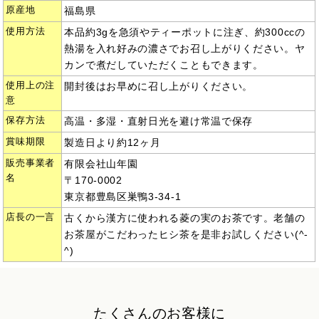
原産地
福島県
使用方法
本品約3gを急須やティーポットに注ぎ、約300ccの
熱湯を入れ好みの濃さでお召し上がりください。ヤ
カンで煮だしていただくこともできます。
使用上の注
開封後はお早めに召し上がりください。
意
保存方法
高温・多湿・直射日光を避け常温で保存
賞味期限
製造日より約12ヶ月
販売事業者
有限会社山年園
名
〒170-0002
東京都豊島区巣鴨3-34-1
店長の一言
古くから漢方に使われる菱の実のお茶です。老舗の
お茶屋がこだわったヒシ茶を是非お試しください(^-
^)
たくさんのお客様に