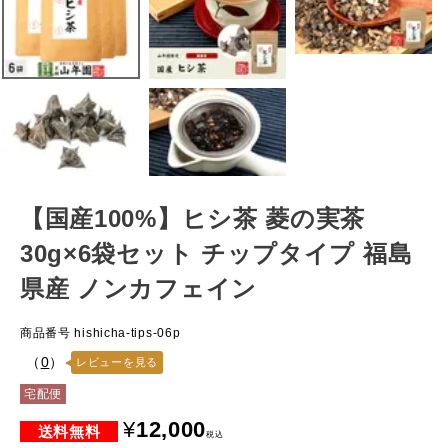
【国産100%】ヒシ茶 菱の実茶
30g×6袋セット チップタイプ 福島
県産 ノンカフェイン
商品番号
hishicha-tips-06p
（
0
）
レビューを見る
宅配便
¥
12,000
税込