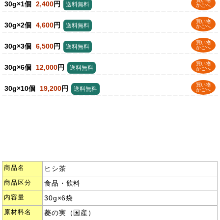
買い物
30g×1個
2,400
円
送料無料
かごへ
買い物
30g×2個
4,600
円
送料無料
かごへ
買い物
30g×3個
6,500
円
送料無料
かごへ
買い物
30g×6個
12,000
円
送料無料
かごへ
買い物
30g×10個
19,200
円
送料無料
かごへ
商品名
ヒシ茶
商品区分
食品・飲料
内容量
30g×6袋
原材料名
菱の実（国産）