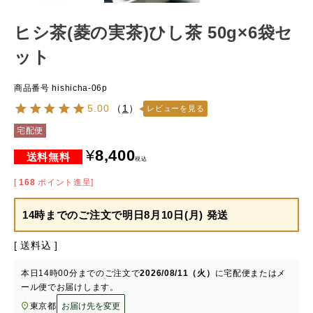
ヒシ茶(菱の実茶)ひし茶 50g×6袋セ
ット
商品番号
hishicha-06p
5.00
（
1
）
レビューを見る
宅配便
¥
8,400
税込
[
168
ポイント進呈]
14時までのご注文で
明日8月10日(月) 発送
送料込
本日
14時00分
までのご注文で
2026/08/11（火）
に
宅配便またはメ
ール便
でお届けします。
東京都
お届け先を変更