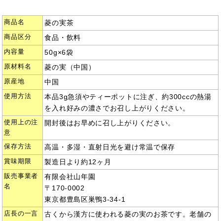
商品名
菱の実茶
商品区分
食品・飲料
内容量
50g×6袋
原材料名
菱の実（中国）
原産地
中国
使用方法
本品3g急須やティーポットに注ぎ、約300ccの熱湯
を入れ好みの濃さでお召し上がりください。
使用上の注
開封後はお早めに召し上がりください。
意
保存方法
高温・多湿・直射日光を避け常温で保存
賞味期限
製造日より約12ヶ月
販売事業者
有限会社山年園
名
〒170-0002
東京都豊島区巣鴨3-34-1
店長の一言
古くから漢方に使われる菱の実のお茶です。老舗の