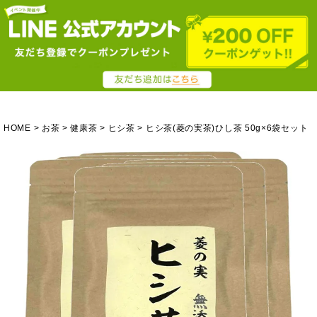
HOME
お茶
健康茶
ヒシ茶
ヒシ茶(菱の実茶)ひし茶 50g×6袋セット