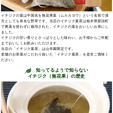
イチジクの葉は中国名を無花果葉（ムカカヨウ）という名前で漢
方としても有名な野草です。当店のイチジク葉茶は栃木県那須町
で農薬を使わずに栽培された、イチジクの葉をおいしいお茶にし
ました。
イチジクの甘い香りとさっぱりとした味わい、お子様からご年配
までおいしくお飲みいただけます。
当店の「イチジク葉茶」は山年園限定です。
老舗のお茶屋がこだわり抜いた「イチジク葉茶」を是非ご賞味く
ださい。
知ってるようで知らない
イチジク（無花果）の歴史