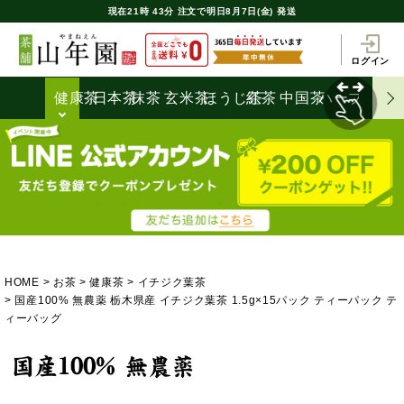
現在
21時
43分
注文で
明日8月7日(金) 発送
ログイン
健康茶
日本茶
抹茶
玄米茶
ほうじ茶
紅茶
中国茶
ハーブティ
HOME
お茶
健康茶
イチジク葉茶
国産100% 無農薬 栃木県産 イチジク葉茶 1.5g×15パック ティーパック テ
ィーバッグ