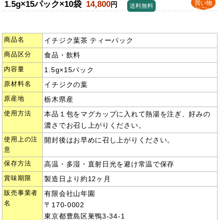
1.5g×15パック×10袋
14,800
買い物
円
送料無料
かごへ
商品名
イチジク葉茶 ティーパック
商品区分
食品・飲料
内容量
1.5g×15パック
原材料名
イチジクの葉
原産地
栃木県産
使用方法
本品１包をマグカップに入れて熱湯を注ぎ、好みの
濃さでお召し上がりください。
使用上の注
開封後はお早めに召し上がりください。
意
保存方法
高温・多湿・直射日光を避け常温で保存
賞味期限
製造日より約12ヶ月
販売事業者
有限会社山年園
名
〒170-0002
東京都豊島区巣鴨3-34-1