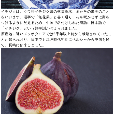
イチジクは、クワ科イチジク属の落葉高木、またその果実のこと
をいいます。漢字で「無花果」と書く通り、花を咲かせずに実を
つけるように見えるため、中国で名付けられた漢語に日本語で
「イチジク」という熟字訓が与えられました。
原産地に近いメソポタミアでは6千年以上前から栽培されていたこ
とが知られおり、日本でも江戸時代初期にペルシャから中国を経
て、長崎に伝来しました。