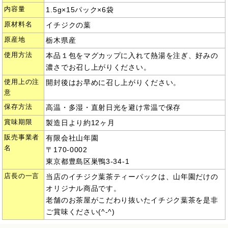
内容量
1.5g×15パック×6袋
原材料名
イチジクの葉
原産地
栃木県産
使用方法
本品１包をマグカップに入れて熱湯を注ぎ、好みの
濃さでお召し上がりください。
使用上の注
開封後はお早めに召し上がりください。
意
保存方法
高温・多湿・直射日光を避け常温で保存
賞味期限
製造日より約12ヶ月
販売事業者
有限会社山年園
名
〒170-0002
東京都豊島区巣鴨3-34-1
店長の一言
当店のイチジク葉茶ティーパックは、山年園だけの
オリジナル商品です。
老舗のお茶屋がこだわり抜いたイチジク葉茶を是非
ご賞味ください(^-^)