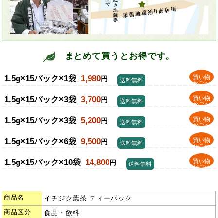
まとめて買うとお得です。
1.5g×15パック×1袋
1,980
買い物
円
送料無料
かごへ
1.5g×15パック×3袋
3,700
買い物
円
送料無料
かごへ
1.5g×15パック×3袋
5,200
買い物
円
送料無料
かごへ
1.5g×15パック×6袋
9,500
買い物
円
送料無料
かごへ
1.5g×15パック×10袋
14,800
買い物
円
送料無料
かごへ
商品名
イチジク葉茶 ティーパック
商品区分
食品・飲料