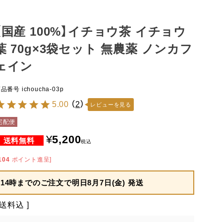
【国産 100%】イチョウ茶 イチョウ
葉 70g×3袋セット 無農薬 ノンカフ
ェイン
商品番号
ichoucha-03p
5.00
（
2
）
レビューを見る
宅配便
¥
5,200
税込
104
ポイント進呈]
14時までのご注文で
明日8月7日(金) 発送
送料込