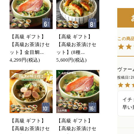
【高級 ギフト】
【高級 ギフト】
【高級お茶漬けセ
【高級お茶漬けセ
ット】金目鯛...
ット】(8種...
4,299円
(税込)
5,600円
(税込)
ヴァーム
投稿日
2
イチ
早い
【高級 ギフト】
【高級 ギフト】
【高級お茶漬けセ
【高級お茶漬けセ