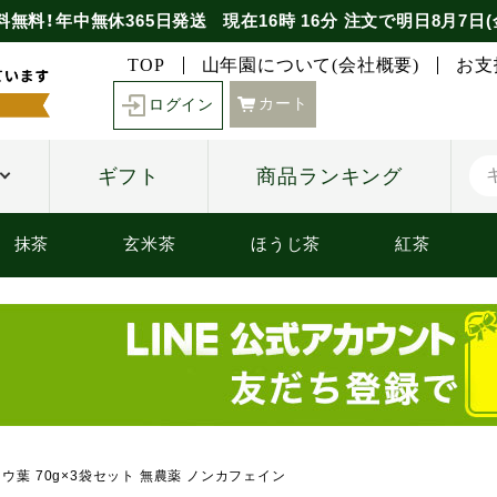
料無料！年中無休365日発送
現在
16時
16分
注文で
明日8月7日(
TOP
山年園について(会社概要)
お支
カート
ログイン
ギフト
商品ランキング
抹茶
玄米茶
ほうじ茶
紅茶
ョウ葉 70g×3袋セット 無農薬 ノンカフェイン