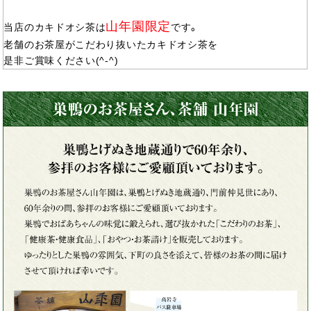
山年園限定
当店のカキドオシ茶は
です。
老舗のお茶屋がこだわり抜いたカキドオシ茶を
是非ご賞味ください(^-^)