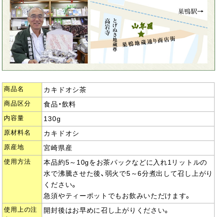
商品名
カキドオシ茶
商品区分
食品・飲料
内容量
130g
原材料名
カキドオシ
原産地
宮崎県産
使用方法
本品約5～10gをお茶パックなどに入れ1リットルの
水で沸騰させた後、弱火で5～6分煮出して召し上がり
ください。
急須やティーポットでもお飲みいただけます。
使用上の注
開封後はお早めに召し上がりください。