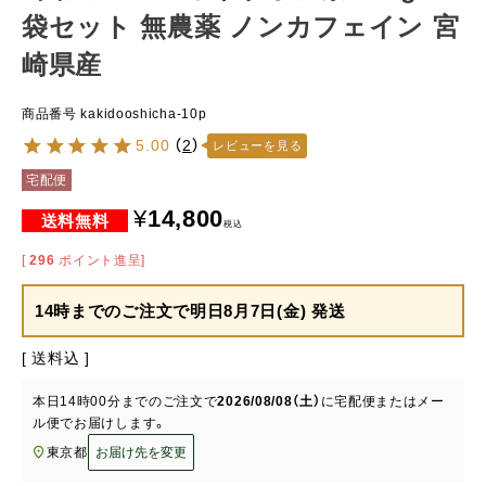
袋セット 無農薬 ノンカフェイン 宮
崎県産
商品番号
kakidooshicha-10p
5.00
（
2
）
レビューを見る
宅配便
¥
14,800
税込
[
296
ポイント進呈]
14時までのご注文で
明日8月7日(金) 発送
送料込
本日
14時00分
までのご注文で
2026/08/08（土）
に
宅配便またはメー
ル便
でお届けします。
東京都
お届け先を変更