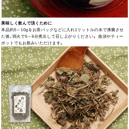
美味しく飲んで頂くために
本品約5～10gをお茶パックなどに入れ1リットルの水で沸騰させ
た後、弱火で5～6分煮出して召し上がりください。 急須やティー
ポットでもお飲みいただけます。