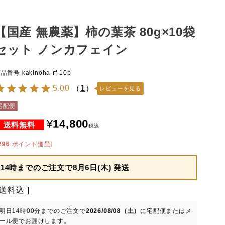
【国産 無農薬】柿の葉茶 80g×10袋
セット ノンカフェイン
商品番号
kakinoha-rf-10p
5.00
（
1
）
レビューを見る
宅配便
¥
14,800
税込
296
ポイント進呈]
14時までのご注文で
8月6日(木) 発送
送料込
明日
14時00分
までのご注文で
2026/08/08（土）
に
宅配便またはメ
ール便
でお届けします。