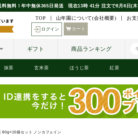
送料無料！年中無休365日発送
現在
13時
41分
注文で
8月6日(木
TOP
山年園について(会社概要)
お支
カート
ログイン
ギフト
商品ランキング
抹茶
玄米茶
ほうじ茶
紅茶
 80g×10袋セット ノンカフェイン