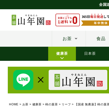
全国
お茶
食品
健康茶
日本茶
HOME
お茶
健康茶
柿の葉茶
リーフ
【国産 無農薬】柿の葉茶