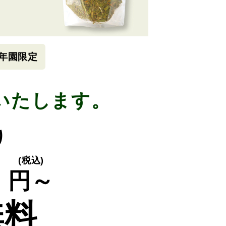
年園限定
いたします。
り
0
(税込)
円～
無料