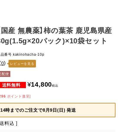
【国産 無農薬】柿の葉茶 鹿児島県産
30g(1.5g×20パック)×10袋セット
商品番号
kakinohacha-10p
（
0
）
レビューを見る
宅配便
¥
14,800
税込
296
ポイント進呈]
14時までのご注文で
8月9日(日) 発送
送料込