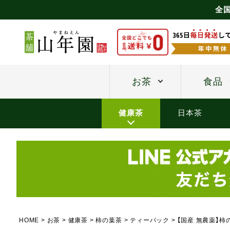
全
お茶
食品
健康茶
日本茶
HOME
お茶
健康茶
柿の葉茶
ティーパック
【国産 無農薬】柿の