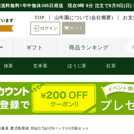
国送料無料！年中無休365日発送
現在
9時
9分
注文で
8月9日(日)
TOP
山年園について(会社概要)
お支
カート
ログイン
ギフト
商品ランキング
抹茶
玄米茶
ほうじ茶
紅茶
葉茶 鹿児島県産 30g(1.5g×20パック)×10袋セット