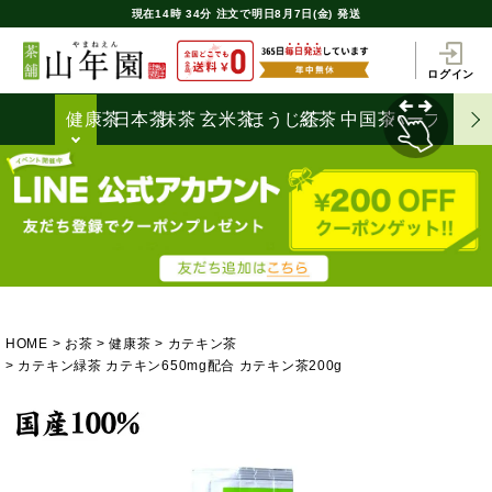
現在
14時
34分
注文で
明日8月7日(金) 発送
ログイン
健康茶
日本茶
抹茶
玄米茶
ほうじ茶
紅茶
中国茶
ハーブティ
HOME
お茶
健康茶
カテキン茶
カテキン緑茶 カテキン650mg配合 カテキン茶200g