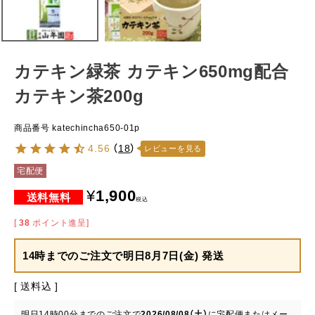
カテキン緑茶 カテキン650mg配合
カテキン茶200g
商品番号
katechincha650-01p
4.56
（
18
）
レビューを見る
宅配便
¥
1,900
税込
[
38
ポイント進呈]
14時までのご注文で
明日8月7日(金) 発送
送料込
明日
14時00分
までのご注文で
2026/08/08（土）
に
宅配便またはメー