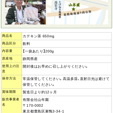
商品名
カテキン茶 650mg
商品区分
飲料
内容量
【一袋あたり】200g
原産地
静岡県産
使用上の注
開封後はお早めに召し上がりください。
意
保存方法
常温保管してください。高温多湿、直射日光は避けて
保管してください。
賞味期限
製造日より約12ヶ月
販売事業者
有限会社山年園
名
〒170-0002
東京都豊島区巣鴨3-34-1