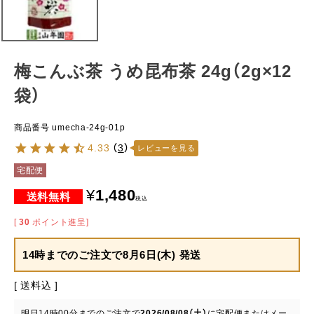
梅こんぶ茶 うめ昆布茶 24g（2g×12
袋）
商品番号
umecha-24g-01p
4.33
（
3
）
レビューを見る
宅配便
¥
1,480
税込
[
30
ポイント進呈]
14時までのご注文で
8月6日(木) 発送
送料込
明日
14時00分
までのご注文で
2026/08/08（土）
に
宅配便またはメー