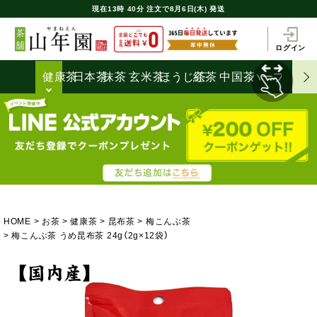
現在
13時
40分
注文で
8月6日(木) 発送
ログイン
健康茶
日本茶
抹茶
玄米茶
ほうじ茶
紅茶
中国茶
ハーブティ
HOME
お茶
健康茶
昆布茶
梅こんぶ茶
梅こんぶ茶 うめ昆布茶 24g（2g×12袋）