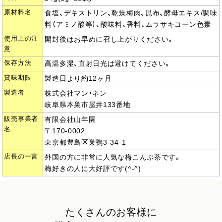
原材料名
食塩、デキストリン、乾燥梅肉、昆布、酵母エキス/調味
料（アミノ酸等）、酸味料、香料、ムラサキコーン色素
使用上の注
開封後はお早めに召し上がりください。
意
保存方法
高温多湿、直射日光は避けてください。
賞味期限
製造日より約12ヶ月
製造者
株式会社マン・ネン
岐阜県本巣市屋井133番地
販売事業者
有限会社山年園
名
〒170-0002
東京都豊島区巣鴨3-34-1
店長の一言
外国の方に非常に人気な梅こんぶ茶です。
梅好きの人に大好評です(^-^)
たくさんのお客様に