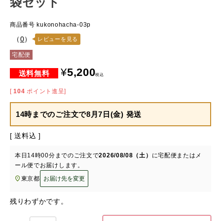
袋セット
商品番号
kukonohacha-03p
（
0
）
レビューを見る
宅配便
¥
5,200
税込
[
104
ポイント進呈]
14時までのご注文で
8月7日(金) 発送
送料込
本日
14時00分
までのご注文で
2026/08/08（土）
に
宅配便またはメ
ール便
でお届けします。
東京都
お届け先を変更
残りわずかです。