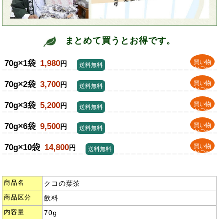
まとめて買うとお得です。
70g×1袋
1,980
買い物
円
送料無料
かごへ
70g×2袋
3,700
買い物
円
送料無料
かごへ
70g×3袋
5,200
買い物
円
送料無料
かごへ
70g×6袋
9,500
買い物
円
送料無料
かごへ
70g×10袋
14,800
買い物
円
送料無料
かごへ
商品名
クコの葉茶
商品区分
飲料
内容量
70g