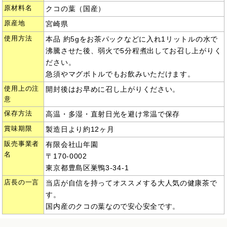
原材料名
クコの葉（国産）
原産地
宮崎県
使用方法
本品 約5gをお茶パックなどに入れ1リットルの水で
沸騰させた後、弱火で5分程煮出してお召し上がりく
ださい。
急須やマグボトルでもお飲みいただけます。
使用上の注
開封後はお早めに召し上がりください。
意
保存方法
高温・多湿・直射日光を避け常温で保存
賞味期限
製造日より約12ヶ月
販売事業者
有限会社山年園
名
〒170-0002
東京都豊島区巣鴨3-34-1
店長の一言
当店が自信を持ってオススメする大人気の健康茶で
す。
国内産のクコの葉なので安心安全です。