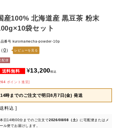
国産100% 北海道産 黒豆茶 粉末
100g×10袋セット
商品番号
kuromamecha-powder-10p
（
0
）
レビューを見る
宅配便
¥
13,200
税込
264
ポイント進呈]
14時までのご注文で
明日8月7日(金) 発送
送料込
本日
14時00分
までのご注文で
2026/08/08（土）
に
宅配便またはメ
ール便
でお届けします。