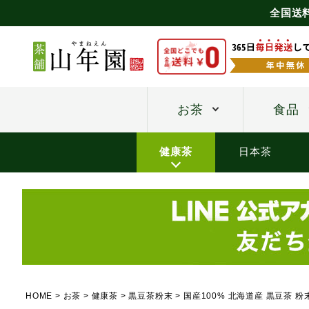
全国送
お茶
食品
健康茶
日本茶
HOME
お茶
健康茶
黒豆茶粉末
国産100% 北海道産 黒豆茶 粉末