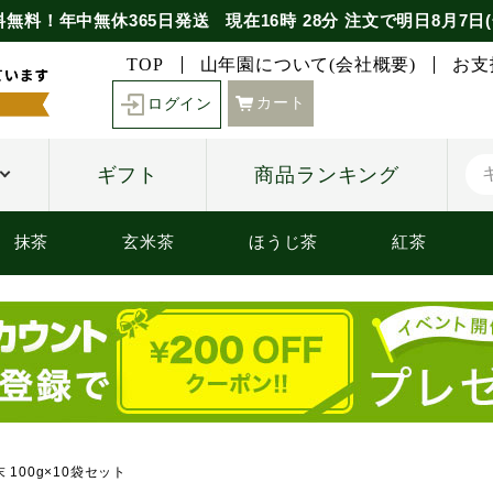
料無料！年中無休365日発送
現在
16時
28分
注文で
明日8月7日(
TOP
山年園について(会社概要)
お支
カート
ログイン
ギフト
商品ランキング
抹茶
玄米茶
ほうじ茶
紅茶
 100g×10袋セット