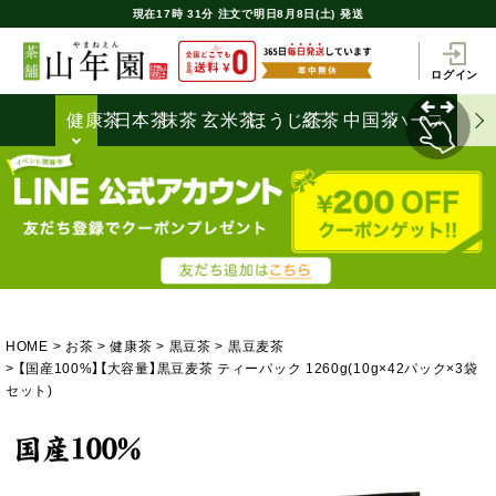
現在
17時
31分
注文で
明日8月8日(土) 発送
ログイン
健康茶
日本茶
抹茶
玄米茶
ほうじ茶
紅茶
中国茶
ハーブティ
HOME
お茶
健康茶
黒豆茶
黒豆麦茶
【国産100%】【大容量】黒豆麦茶 ティーパック 1260g(10g×42パック×3袋
セット)