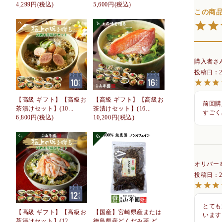
4,299円
(税込)
5,600円
(税込)
購入者
投稿日
【高級 ギフト】【高級お
【高級 ギフト】【高級お
前回購
茶漬けセット】(10...
茶漬けセット】(16...
すごく
6,800円
(税込)
10,200円
(税込)
オリバー
投稿日
とても
【高級 ギフト】【高級お
【国産】宮崎県産または
います
茶漬けセット】(12...
徳島県産どくだみ茶 ど...