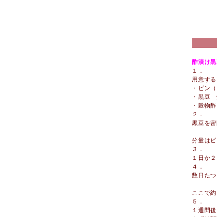
酢漬け黒
１．
用意する
・ビン（
・黒豆 
・穀物酢
２．
黒豆を密
分量はビ
３．
１日か２
４．
数日たつ
ここで約
５．
１週間後