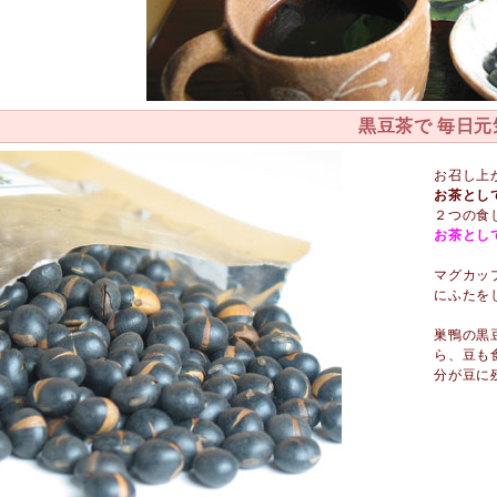
黒豆茶で 毎日元
お召し上
お茶とし
２つの食
お茶とし
マグカッ
にふたを
巣鴨の黒
ら、豆も
分が豆に