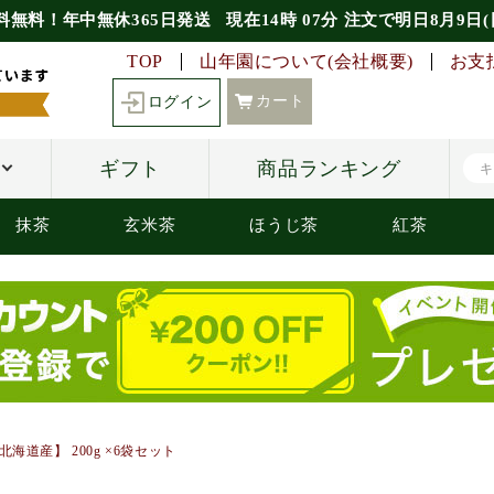
料無料！年中無休365日発送
現在
14時
07分
注文で
明日8月9日(
TOP
山年園について(会社概要)
お支
カート
ログイン
ギフト
商品ランキング
抹茶
玄米茶
ほうじ茶
紅茶
海道産】 200g ×6袋セット