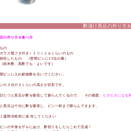
酢漬け黒豆の作り方
豆の作り方＆食べ方
もの
ガラス製フタ付き）１リットルくらいのもの
焙煎したもの （密閉ビンに1/3位の量）
（純米酢、黒酢でも よいです）
閉ビンに入れ穀物酢を注いでください。
ンの３分の２くらいの高さが目安です。
日たつと黒豆が酢を吸収して膨らんでくるので、 その都度、
ヒタヒタになる
と黒豆は十分に酢を吸収し、ビン一杯まで膨らんできます。
１週間冷暗所に保 存してください
ビンの中身をザルにあけ、酢切りをしたらこれで完成！