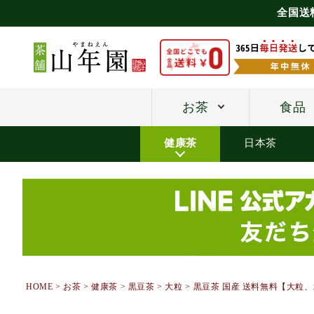
全国送
お茶
食品
健康茶
日本茶
HOME
お茶
健康茶
黒豆茶
大粒
黒豆茶 国産 送料無料【大粒、北