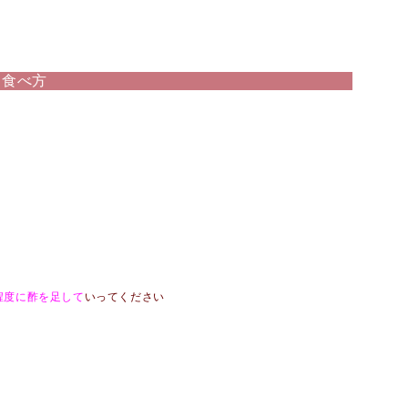
＆食べ方
程度に酢を足して
いってください