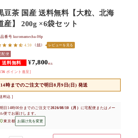
黒豆茶 国産 送料無料【大粒、北海
道産】 200g ×6袋セット
商品番号
kuromamecha-06p
（
44
）
4.59
レビューを見る
宅配便
¥
7,800
税込
156
ポイント進呈]
14時までのご注文で
明日8月9日(日) 発送
送料込
明日
14時00分
までのご注文で
2026/08/10（月）
に
宅配便またはメー
ル便
でお届けします。
東京都
お届け先を変更