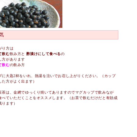
気
がり方は
て飲む
飲み方と
酢漬けにして食べる
の
し方があります
て飲む
の飲み方
プに大匙2杯をいれ、熱湯を注いでお召し上がりください。（カップ
した方がよく出ます）
豆茶は、金網でゆっくり焼いてありますのでマグカップで飲みなが
食べていただくことをオススメします。（お茶で飲むだけだと有効成
残ります）