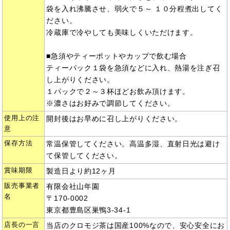
袋を入れ沸騰させ、弱火で５～ １０分程煮出してく
ださい。
冷蔵庫で冷やしても美味しくいただけます。
■急須やティーポットやカップで飲む場合
ティーパック１袋を急須などに入れ、熱湯を注ぎ召
し上がりください。
１パックで２～３杯ほどお飲み頂けます。
※濃さはお好みで調節してください。
使用上の注
開封後はお早めに召し上がりください。
意
保存方法
常温保管してください。高温多湿、直射日光は避け
て保管してください。
賞味期限
製造日より約12ヶ月
販売事業者
有限会社山年園
名
〒170-0002
東京都豊島区巣鴨3-34-1
店長の一言
当店のクロモジ茶は国産100%なので、安心安全にお