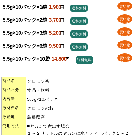
5.5g×10パック×1袋
1,980
買い物
円
送料無料
かごへ
5.5g×10パック×2袋
3,700
買い物
円
送料無料
かごへ
5.5g×10パック×3袋
5,200
買い物
円
送料無料
かごへ
5.5g×10パック×6袋
9,500
買い物
円
送料無料
かごへ
5.5g×10パック×10袋
14,800
買い物
円
送料無料
かごへ
商品名
クロモジ茶
商品区分
食品・飲料
内容量
5.5g×10パック
原材料名
クロモジの枝
原産地
島根県産
使用方法
■ヤカンで煮出す場合
１～２リットルのヤカンに水とティーパック１～２