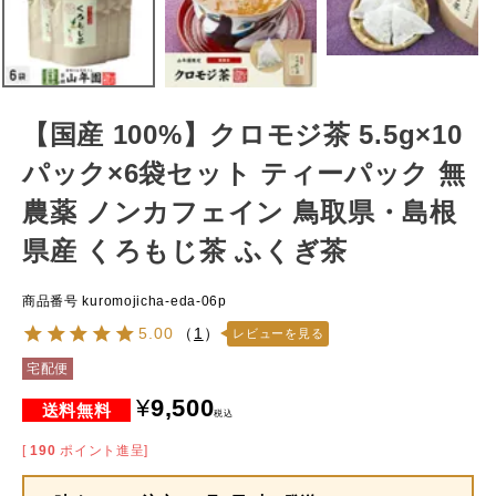
【国産 100%】クロモジ茶 5.5g×10
パック×6袋セット ティーパック 無
農薬 ノンカフェイン 鳥取県・島根
県産 くろもじ茶 ふくぎ茶
商品番号
kuromojicha-eda-06p
5.00
（
1
）
レビューを見る
宅配便
¥
9,500
税込
[
190
ポイント進呈]