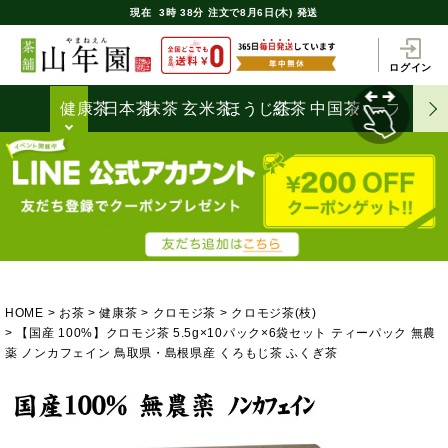
現在
3時
38分
注文で
8月6日(木) 発送
ログイン
健康茶
日本茶
抹茶
玄米茶
ほうじ茶
紅茶
中国茶
ハーブティ
HOME
お茶
健康茶
クロモジ茶
クロモジ茶(枝)
【国産 100%】クロモジ茶 5.5g×10パック×6袋セット ティーパック 無農
薬 ノンカフェイン 鳥取県・島根県産 くろもじ茶 ふくぎ茶