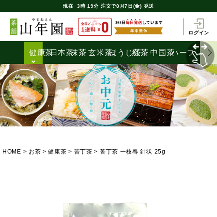
現在
3時
19分
注文で
8月7日(金) 発送
ログイン
健康茶
日本茶
抹茶
玄米茶
ほうじ茶
紅茶
中国茶
ハーブティ
HOME
お茶
健康茶
苦丁茶
苦丁茶 一枝春 針状 25g