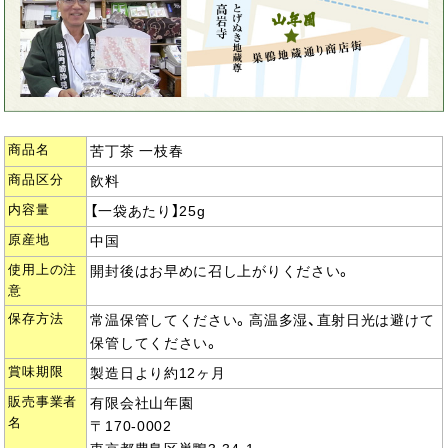
商品名
苦丁茶 一枝春
商品区分
飲料
内容量
【一袋あたり】25g
原産地
中国
使用上の注
開封後はお早めに召し上がりください。
意
保存方法
常温保管してください。高温多湿、直射日光は避けて
保管してください。
賞味期限
製造日より約12ヶ月
販売事業者
有限会社山年園
名
〒170-0002