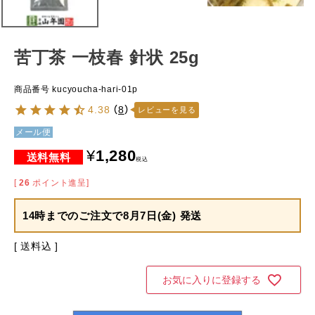
苦丁茶 一枝春 針状 25g
商品番号
kucyoucha-hari-01p
4.38
（
8
）
レビューを見る
メール便
¥
1,280
税込
[
26
ポイント進呈]
14時までのご注文で
8月7日(金) 発送
送料込
お気に入りに登録する