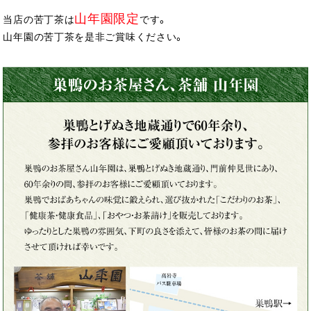
山年園限定
当店の苦丁茶は
です。
山年園の苦丁茶を是非ご賞味ください。