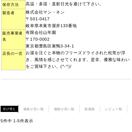
高温・多湿・直射日光を避けて下さい。
保存方法
株式会社マン・ネン
製造者
〒501-0417
岐阜県本巣市屋井133番地
有限会社山年園
販売事業者
〒170-0002
名
東京都豊島区巣鴨3-34-1
お湯を注ぐと本物のフリーズドライされた松茸が浮
店長の一言
き、風情を感じさせてくれます。是非、優雅な味わい
をご賞味下さい。(^-^)/
価格が安い順
価格が高い順
新着順
レビュー順
並び替え
5
件中
1
-
5
件表示