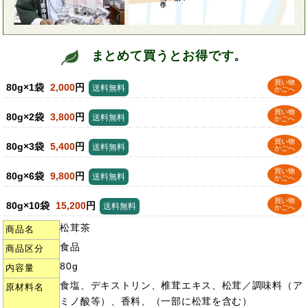
まとめて買うとお得です。
買い物
80g×1袋
2,000
円
送料無料
かごへ
買い物
80g×2袋
3,800
円
送料無料
かごへ
買い物
80g×3袋
5,400
円
送料無料
かごへ
買い物
80g×6袋
9,800
円
送料無料
かごへ
買い物
80g×10袋
15,200
円
送料無料
かごへ
松茸茶
商品名
食品
商品区分
80g
内容量
食塩、デキストリン、椎茸エキス、松茸／調味料（ア
原材料名
ミノ酸等）、香料、（一部に松茸を含む）