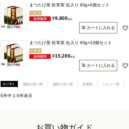
まつたけ茶 松茸茶 缶入り 80g×6個セット
宅配便
¥
9,800
税込
カートに入れる
まつたけ茶 松茸茶 缶入り 80g×10個セット
宅配便
¥
15,200
税込
カートに入れる
価格が安い順
価格が高い順
新着順
レビュー順
並び替え
5
件中
1
-
5
件表示
お買い物ガイド