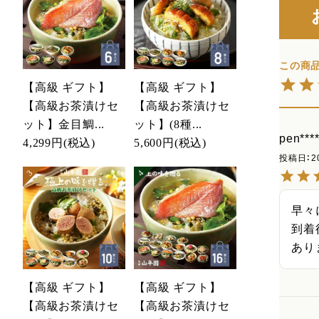
【高級 ギフト】
【高級 ギフト】
【高級お茶漬けセ
【高級お茶漬けセ
ット】金目鯛...
ット】(8種...
pen****
4,299円
(税込)
5,600円
(税込)
投稿日
2
早々
到着
あり
【高級 ギフト】
【高級 ギフト】
【高級お茶漬けセ
【高級お茶漬けセ