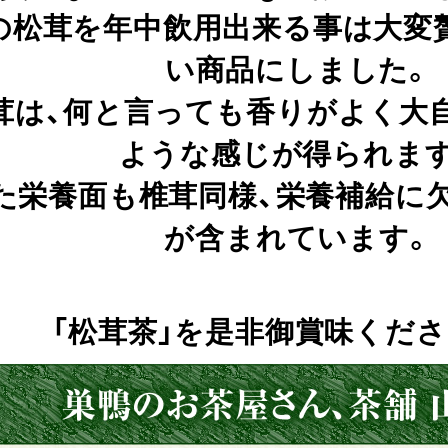
の松茸を年中飲用出来る事は大変
い商品にしました。
茸は、何と言っても香りがよく大
ような感じが得られま
た栄養面も椎茸同様、栄養補給に
が含まれています。
「松茸茶」を是非御賞味ください(