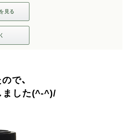
を見る
く
ので、
た(^-^)/