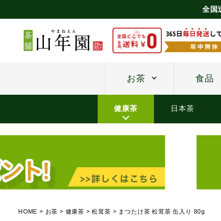
全国
お茶
食品
健康茶
日本茶
HOME
お茶
健康茶
松茸茶
まつたけ茶 松茸茶 缶入り 80g