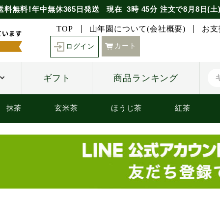
送料無料！年中無休365日発送
現在
3時
45分
注文で
8月8日(土
TOP
山年園について(会社概要)
お支
カート
ログイン
ギフト
商品ランキング
抹茶
玄米茶
ほうじ茶
紅茶