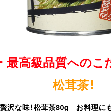
ー 最高級品質へのこ
松茸茶！
贅沢な味！松茸茶80g お料理に