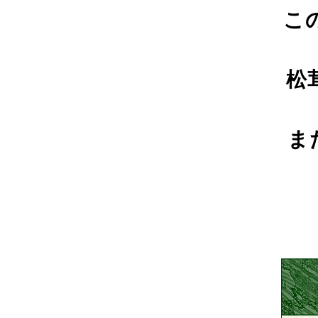
こ
松
ま