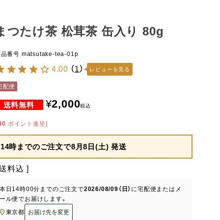
まつたけ茶 松茸茶 缶入り 80g
商品番号
matsutake-tea-01p
4.00
（
1
）
レビューを見る
宅配便
¥
2,000
税込
40
ポイント進呈]
14時までのご注文で
8月8日(土) 発送
送料込
本日
14時00分
までのご注文で
2026/08/09（日）
に
宅配便またはメ
ール便
でお届けします。
東京都
お届け先を変更