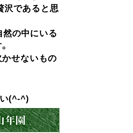
贅沢であると思
自然の中にいる
す。
欠かせないもの
^-^)